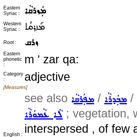
ܡܲܙܪܩܵܐ
Eastern
Syriac :
ܡܰܙܪܩܳܐ
Western
Syriac :
ܙܪܩ
Root :
Eastern
m ' zar qa:
phonetic
:
adjective
Category
:
[Measures]
see also
/
/
ܡܒܲܕܪܵܐ
ܡܦܲܪܩܵܐ
; vegetation, 
ܠܵܐ ܥܵܡܘܿܪܵܐ
interspersed , of few
English :