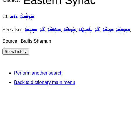
Eastern Syriac
Dialect :
ܡܲܙܪܲܩܬܵܐ
ܙܪܩ
Cf.
,
ܒܘܼܙܒܸܩܵܐ
ܒܙܝܼܩܵܐ
ܠܵܐ ܥܲܒܝܼܛܵܐ
ܡܲܙܪܩܵܐ
ܡܦܲܪܩܵܐ
ܠܵܐ ܣܒ݂ܝܼܣܵܐ
See also :
,
,
,
,
,
Source : Bailis Shamun
Perform another search
Back to dictionary main menu