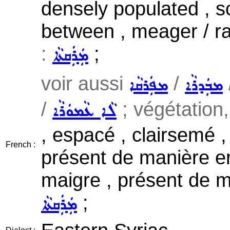
densely populated , sc
between , meager / ra
:
;
ܡܲܪܲܩܬܵܐ
voir aussi
/
ܡܒܲܕܪܵܐ
ܡܦܲܪܩܵܐ
/
; végétation,
ܠܵܐ ܥܵܡܘܿܪܵܐ
, espacé , clairsemé 
French :
présent de manière en
maigre , présent de 
;
ܡܲܪܲܩܬܵܐ