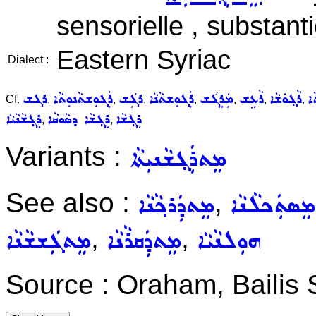
sensorielle , substanti
Eastern Syriac
Dialect :
ܵܐ
ܪܵܓ݂ܘܿܫܵܐ
ܪܵܥܹܫ
ܡܲܪܸܓ݇ܫ
ܪܲܓܘܼܫܬܵܢܵܐ
ܪܓܲܫ
ܪܲܓܘܼܫܬܵܢܘܼܬܵܐ
ܪܓܫ
Cf.
,
,
,
,
,
,
,
ܪܸܓ݂ܫܵܐ
ܪܸܓ݂ܫܵܐ ܕܣܵܘܩܵܐ
ܪܸܓ݂ܫܵܢܵܝܵܐ
,
,
Variants :
ܡܸܬܪܲܓ݂ܫܵܢܝܼܬܵܐ
See also :
,
ܡܸܣܬܲܟܠܵܢܵܐ
ܡܸܬܕܲܪܟ݂ܵܢܵܐ
,
,
ܗܘܼܠܢܵܝܵܐ
ܡܸܬܕܲܩܪܵܢܵܐ
ܡܸܬܓܲܫܫܵܢܵܐ
Source : Oraham, Bailis