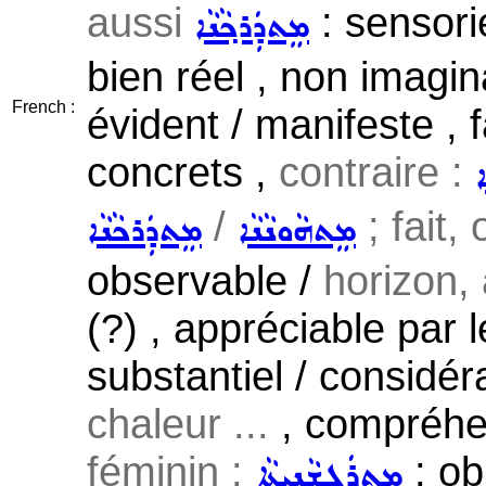
aussi
: sensori
ܡܸܬܕܲܪܟ݂ܵܢܵܐ
bien réel , non imagina
French :
évident / manifeste , f
concrets ,
contraire :
ܐ
/
; fait, 
ܡܸܬܗܵܘܢܵܢܵܐ
ܡܸܬܕܲܪܟܵܢܵܐ
observable /
horizon, 
(?) , appréciable par l
substantiel / considé
chaleur ...
, compréhen
féminin :
: ob
ܡܸܬܪܲܓ݂ܫܵܢܝܼܬܵܐ