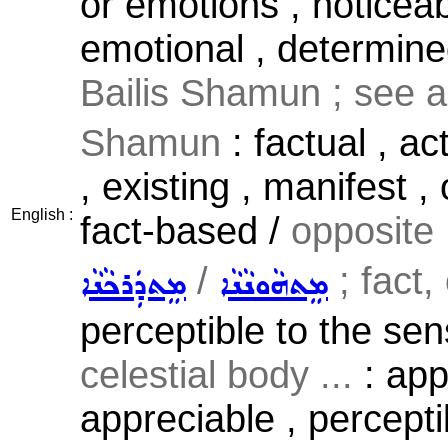
or emotions , noticeabl
emotional , determine
Bailis Shamun ; see 
Shamun
: factual , act
, existing , manifest ,
English :
fact-based /
opposite
/
; fact, 
ܡܸܬܗܵܘܢܵܢܵܐ
ܡܸܬܕܲܪܟܵܢܵܐ
perceptible to the se
celestial body ...
: appa
appreciable , perceptib