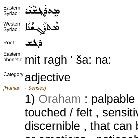
ܡܸܬܪܲܓ݂ܫܵܢܵܐ
Eastern
Syriac :
ܡܶܬܪܰܓ݂ܫܳܢܳܐ
Western
Syriac :
ܪܓܫ
Root :
Eastern
mit ragh ' ša: na:
phonetic
:
adjective
Category
:
[Human → Senses]
1)
Oraham
: palpable 
touched / felt , sensiti
discernible , that ca