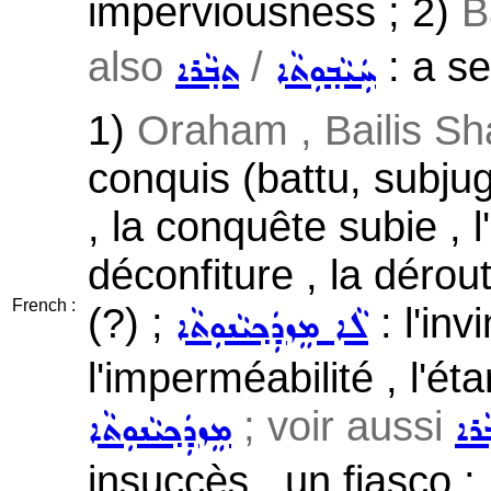
imperviousness ; 2)
B
also
/
: a se
ܚܲܝܵܒ݂ܘܼܬܵܐ
ܬܒ݂ܵܪܐ
1)
Oraham , Bailis S
conquis (battu, subjug
, la conquête subie , 
déconfiture , la dérou
French :
(?) ;
: l'invi
ܠܵܐ ܡܸܙܕܲܟ݂ܝܵܢܘܼܬܵܐ
l'imperméabilité , l'ét
; voir aussi
ܵܪܐ
ܡܸܙܕܲܟ݂ܝܵܢܘܼܬܵܐ
insuccès , un fiasco ;