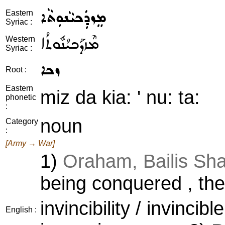
ܡܸܙܕܲܟܝܵܢܘܼܬܵܐ
Eastern
Syriac :
ܡܶܙܕܰܟܝܳܢܽܘܬܳܐ
Western
Syriac :
ܙܟܐ
Root :
Eastern
miz da kia: ' nu: ta:
phonetic
:
noun
Category
:
[Army → War]
1)
Oraham, Bailis S
being conquered , th
invincibility / invincib
English :