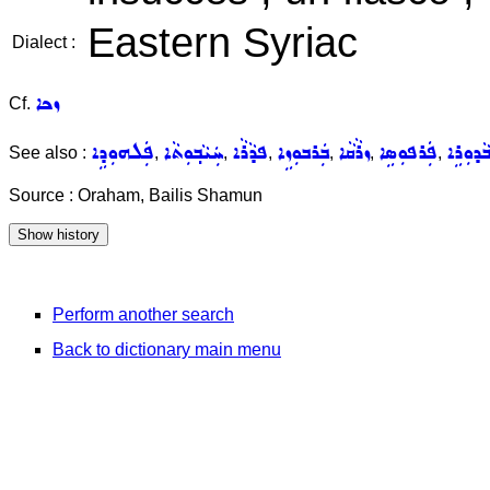
Eastern Syriac
Dialect :
ܙܟܐ
Cf.
ܵܕܘܼܪܹܐ
ܦܲܪܦܘܼܣܹܐ
ܙܪܵܩܵܐ
ܒܲܪܒܘܼܙܹܐ
ܦܕܵܪܵܐ
ܚܲܝܵܒ݂ܘܼܬܵܐ
ܦܲܠܗܘܼܕܹܐ
See also :
,
,
,
,
,
,
Source : Oraham, Bailis Shamun
Perform another search
Back to dictionary main menu