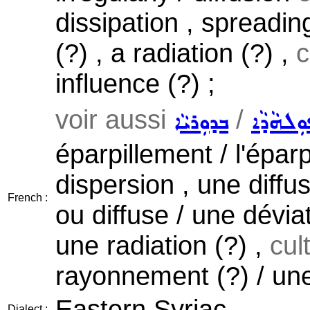
dissipation , spreadin
(?) , a radiation (?) ,
c
influence (?) ;
voir aussi
/
ܼܠܗܵܕܵܐ
ܒܕܘܼܪܝܵܐ
éparpillement / l'éparp
dispersion , une diffus
French :
ou diffuse / une dévia
une radiation (?) ,
cult
rayonnement (?) / une 
Eastern Syriac
Dialect :