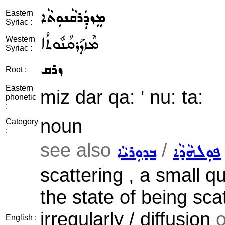
ܡܸܙܕܲܪܩܵܢܘܼܬܵܐ
Eastern
Syriac :
ܡܶܙܕܰܪܩܳܢܽܘܬܳܐ
Western
Syriac :
ܙܪܩ
Root :
Eastern
miz dar qa: ' nu: ta:
phonetic
:
noun
Category
:
see also
/
ܦܘܼܠܗܵܕܵܐ
ܒܕܘܼܪܝܵܐ
scattering , a small qu
the state of being scat
irregularly / diffusion
o
English :