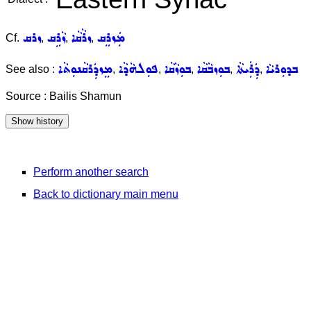
ܡܲܙܪܸܩ
ܙܪܵܩܵܐ
ܙܵܪܹܩ
ܙܪܩ
Cf.
,
,
,
ܒܕܘܼܪܝܵܐ
ܕܲܪܲܝܬܵܐ
ܒܘܼܙܒܵܩܵܐ
ܒܘܼܙܵܩܵܐ
ܦܘܼܠܗܵܕܵܐ
ܡܸܙܕܲܪܩܵܢܘܼܬܵܐ
See also :
,
,
,
,
,
Source : Bailis Shamun
Perform another search
Back to dictionary main menu