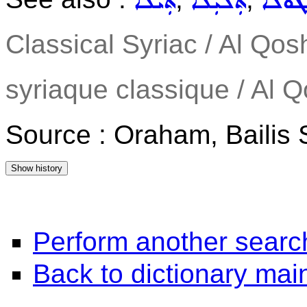
ܛܘܿܠܵܐ
ܬܲܠܝܼܠܵܐ
ܬܲܝܠܵܐ
Classical Syriac / Al Qos
syriaque classique / Al 
Source : Oraham, Bailis
Perform another searc
Back to dictionary ma