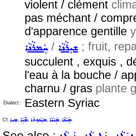
violent / clément
clima
pas méchant / compréhe
d'apparence gentille
y
/
; fruit, repa
ܫܝܼܪܵܢܵܐ
ܚܲܡܪܵܢܵܐ
succulent , exquis , d
l'eau à la bouche / ap
charnu / gras
plante g
Eastern Syriac
Dialect :
ܡܲܝܵܢܵܐ
ܡܲܝܵܝܵܐ
ܡܝܼܵܢܘܼܬܵܐ
ܡ̈ܝܼܵܐ
ܡܝܐ
Cf.
,
,
,
,
See also :
,
,