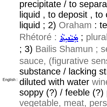
precipitate / to separ
liquid , to deposit , t
liquid ; 2)
Oraham
: te
Rhétoré :
;
plura
ܡܲܝܵܢܝܼܬ݂ܵܐ
; 3)
Bailis Shamun ; 
sauce, (figurative sens
substance / lacking st
diluted with water
wine
English :
soppy (?) / feeble (?) 
vegetable, meat, per