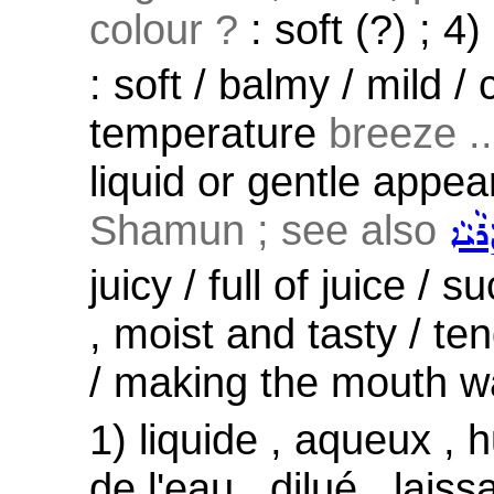
colour ?
: soft (?) ; 4)
: soft / balmy / mild /
temperature
breeze ..
liquid or gentle appe
Shamun ; see also
ܵܝܵܐ
juicy / full of juice /
, moist and tasty / ten
/ making the mouth wat
1) liquide , aqueux ,
de l'eau , dilué , lais