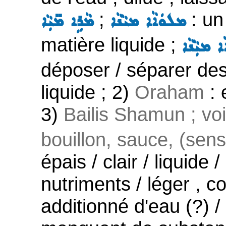
;
: un 
ܡܠܘܿܐܵܐ ܡܝܵܢܵܐ
ܡܵܪܹܐ ܡ̈ܝܼܵܐ
matière liquide ;
ܡܝܼܵܢܵܐ
déposer / séparer des
liquide ; 2)
Oraham
: 
3)
Bailis Shamun ; vo
bouillon, sauce, (sens 
épais / clair / liquide
nutriments / léger , c
additionné d'eau (?) /