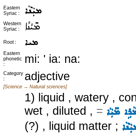
ܡܝܼܵܢܵܐ
Eastern
Syriac :
ܡܺܝܳܢܳܐ
Western
Syriac :
ܡܝܐ
Root :
Eastern
mi: ' ia: na:
phonetic
:
adjective
Category
:
[Science → Natural sciences]
1) liquid , watery , co
wet , diluted ,
=
ܵܪܹܐ ܡ̈ܝܼܵܐ
(?) , liquid matter ;
ܵܢܵܐ