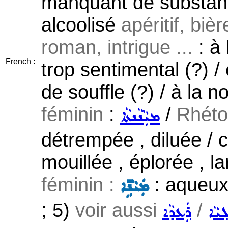
manquant de substanc
alcoolisé
apéritif, bière
roman, intrigue ...
: à 
French :
trop sentimental (?) /
de souffle (?) / à la n
féminin
:
/
Rhéto
ܡܝܼܵܢܵܢܬܵܐ
détrempée , diluée / c
mouillée , éplorée , 
féminin :
: aqueux 
ܡܲܝܵܢܹ̈ܐ
; 5)
voir aussi
/
݂ܝܵܐ
ܪܲܥܕܵܐ