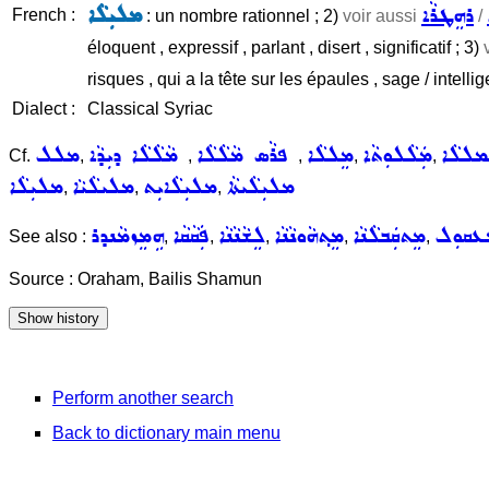
ܪܗܸܛܪܵܐ
ܡܠܝܼܠܵܐ
French :
: un nombre rationnel ; 2)
voir aussi
/
éloquent , expressif , parlant , disert , significatif ; 3)
risques , qui a la tête sur les épaules , sage / intell
Dialect :
Classical Syriac
ܡܠܠܵܐ
ܡܲܠܵܠܘܼܬܵܐ
ܡܸܠܠܵܐ
ܦܪܵܣ ܡܵܠܵܠܵܐ
ܡܵܠܵܠܵܐ ܕܝܼܕܵܐ
ܡܠܠ
Cf.
,
,
,
,
,
ܡܠܝܼܠܵܝܬܵܐ
ܡܠܝܼܠܵܐܝܼܬ
ܡܠܝܠܵܝܵܐ
ܡܠܝܼܠܵܐ
,
,
,
ܥܩܘܼܠ
ܡܸܬܩܲܒܠܵܢܵܐ
ܡܸܬ݂ܗܵܘܢܵܢܵܐ
ܠܸܫܵܢܵܢܵܐ
ܦܲܩܵܩܵܐ
ܗܹܡܸܙܡܵܢܕܪ
See also :
,
,
,
,
,
Source : Oraham, Bailis Shamun
Perform another search
Back to dictionary main menu