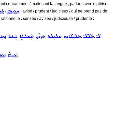
ant couramment / maîtrisant la langue , parlant avec maîtrise ,
ܚܲܟܝܼܡܵܐ
ܣܲܟ
/
: avisé / prudent / judicieux / qui ne prend pas de
 rationnelle , sensée / avisée / judicieuse / prudente ;
ܠܵܐ
ܡܲܠܵܠܵܐ
ܡܠܝܼܠܵܐܝܼܬ
ܡܠܝܼܠܬܵܐ
ܬܘܼܪܵܨ ܡܲܡܠܠܹܐ
ܫܸܥܝܵܐ ܕܡܸ
,
,
,
,
,
ܐܲܟ݂ܝܼܦܵܐ
ܝܲܕܘܼ
,