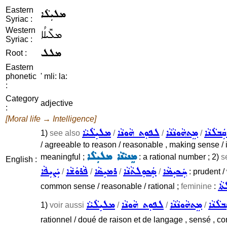
Eastern
ܡܠܝܼܠܵܐ
Syriac :
Western
ܡܠܺܝܠܳܐ
Syriac :
ܡܠܠ
Root :
Eastern
phonetic
' mli: la:
:
Category
adjective
:
[Moral life → Intelligence]
ܲܒܠܵܢܵܐ
ܡܸܬܗܵܘܢܵܢܵܐ
ܠܦܘܼܬ ܗܵܘܢܵܐ
ܡܠܝܼܠܵܝܵܐ
1)
see also
/
/
/
/ agreeable to reason / reasonable , making sense / 
ܡܸܢܝܵܢܵܐ ܡܠܝܼܠܵܐ
meaningful ;
: a rational number ; 2)
s
English :
ܚܲܟܝܼܡܵܐ
ܣܲܟܘܼܠܬܵܢܵܐ
ܪܡܝܼܣܵܐ
ܦܵܪܘܿܫܵܐ
ܝܲܨܝܼܦܵܐ
/
/
/
/
: prudent /
ܵܐ
common sense / reasonable / rational ;
feminine
:
ܒܠܵܢܵܐ
ܡܸܬܗܵܘܢܵܢܵܐ
ܠܦܘܼܬ ܗܵܘܢܵܐ
ܡܠܝܼܠܵܝܵܐ
1)
voir aussi
/
/
/
rationnel / doué de raison et de langage , sensé , com