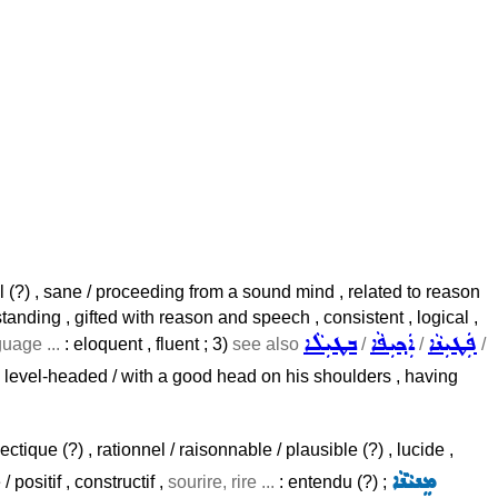
cal (?) , sane / proceeding from a sound mind , related to reason
nding , gifted with reason and speech , consistent , logical ,
ܦܲܛܝܼܢܵܐ
ܐܲܟ݂ܝܼܦܵܐ
ܒܛܝܼܠܵܐ
guage ...
: eloquent , fluent ; 3)
see also
/
/
/
 , level-headed / with a good head on his shoulders , having
ectique (?) , rationnel / raisonnable / plausible (?) , lucide ,
ܡܸܢܝܵܢܵܐ
 / positif , constructif ,
sourire, rire ...
: entendu (?) ;