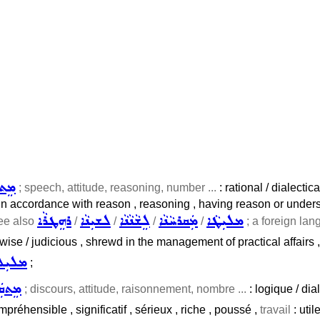
ܡܸܬܩ
; speech, attitude, reasoning, number ...
: rational / dialecti
in accordance with reason , reasoning , having reason or understa
ܡܠܝܼܛܵܐ
ܡܲܩܪܚܵܢܵܐ
ܠܸܫܵܢܵܢܵܐ
ܠܫܝܼܢܵܐ
ܪܗܸܛܪܵܐ
ee also
/
/
/
/
; a foreign lan
 wise / judicious , shrewd in the management of practical affairs
ܡܠܝܼܠܬ
;
ܡܸܬܩܲ
; discours, attitude, raisonnement, nombre ...
: logique / dial
préhensible , significatif , sérieux , riche , poussé ,
travail
: utile