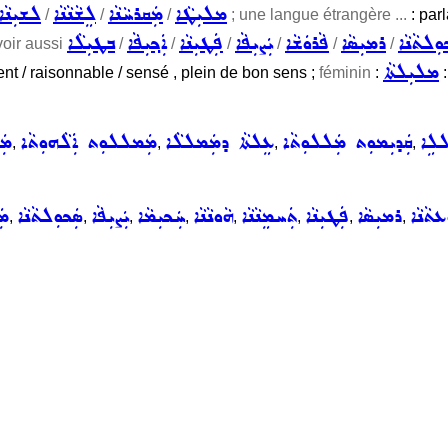
ܡܠܝܼܛܵܐ
ܡܲܩܪܚܵܢܵܐ
ܠܸܫܵܢܵܢܵܐ
ܠܫܝܼܢܵܐ
/
/
/
; une langue étrangère ...
: parl
ܘܼܠܬܵܢܵܐ
ܪܡܝܼܣܵܐ
ܦܵܪܘܿܫܵܐ
ܝܲܨܝܼܦܵܐ
ܦܲܛܝܼܢܵܐ
ܐܲܟ݂ܝܼܦܵܐ
ܒܛܝܼܠܵܐ
voir aussi
/
/
/
/
/
/
ܡܠܝܼܠܬܵܐ
igent / raisonnable / sensé , plein de bon sens ;
féminin
:
:
ܠܠܹܐ
ܩܲܕܝܼܡܘܼܬ ܡܲܠܠܘܼܬܵܐ
ܥܸܠܬܵܐ ܕܡܲܡܠܠܵܐ
ܡܲܡܠܠܘܼܬ ܐܲܠܵܗܘܼܬܵܐ
ܡܲ
,
,
,
,
ܥܬܵܢܵܐ
ܪܡܝܼܣܵܐ
ܦܲܛܝܼܢܵܐ
ܬܲܚܡܸܢܵܢܵܐ
ܗܵܘܢܵܢܵܐ
ܚܲܟܝܼܡܵܐ
ܝܲܨܝܼܦܵܐ
ܣܲܟܘܼܠܬܵܢܵܐ
ܡܲ
,
,
,
,
,
,
,
,