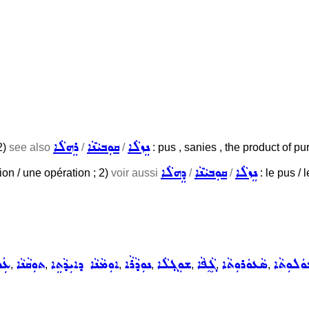
ܢܸܙܠܵܐ
ܩܘܼܒܝܵܢܵܐ
ܪܸܗܠܵܐ
2)
see also
/
/
: pus , sanies , the product of pur
ܢܸܙܠܵܐ
ܩܘܼܒܝܵܢܵܐ
ܕܸܗܠܵܐ
ation / une opération ; 2)
voir aussi
/
/
: le pus / 
ܿܠܘܼܬܵܐ
ܣܵܥܘܿܪܘܼܬܵܐ
ܓ̰ܵܦܵܐ
ܫܘܼܓ݂ܠܵܐ
ܢܘܼܕܵܪܵܐ
ܐܘܼܡܵܢܵܐ ܕܐܝܼܕܵܬܸܐ
ܬܘܼܩܵܢܵܐ
ܥܲܡ
,
,
,
,
,
,
,