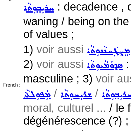
: decadence , 
ܚܪܝܼܒ݂ܘܼܬܵܐ
waning / being on the
of values ;
1)
voir aussi
ܡܸܨܛܲܚܢܵܢܘܼܬܵܐ
2)
voir aussi
:
ܣܕ݂ܘܿܡܵܝܘܼܬܵܐ
masculine ; 3)
voir au
French :
/
/
ܪܝܼܒ݂ܘܼܬܵܐ
ܫܪܝܼܚܘܼܬܵܐ
ܡܲܦܘܼܠܬܵܐ
moral, culturel ...
/ le 
dégénérescence (?) ;