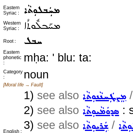
ܡܚܲܒܠܘܼܬܵܐ
Eastern
Syriac :
ܡܚܰܒܠܽܘܬܳܐ
Western
Syriac :
ܚܒܠ
Root :
Eastern
mḥa: ' blu: ta:
phonetic
:
noun
Category
:
[Moral life → Fault]
1)
see also
ܡܸܨܛܲܚܢܵܢܘܼܬܵܐ
2)
see also
: 
ܣܕ݂ܘܿܡܵܝܘܼܬܵܐ
3)
see also
/
ܼܬܵܐ
ܫܲܪܝܘܼܬܵܐ
English :