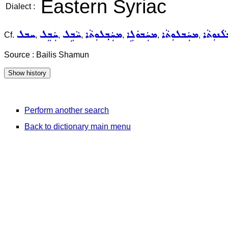
Eastern Syriac
Dialect :
ܵܢܘܼܬܵܐ
ܡܚܲܒܠܘܼܬܵܐ
ܡܚܲܒܘܿܠܹܐ
ܡܚܲܒ݂ܠܘܼܬܵܐ
ܚܵܒܹܠ
ܚܲܒܸܠ
ܚܒܠ
Cf.
,
,
,
,
,
,
Source : Bailis Shamun
Perform another search
Back to dictionary main menu