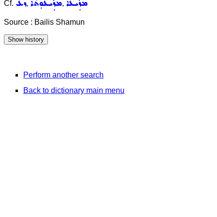
ܡܙܲܝܥܵܐ
ܡܙܲܝܥܘܼܬܵܐ
ܙܥ
Cf.
,
,
Source : Bailis Shamun
Perform another search
Back to dictionary main menu