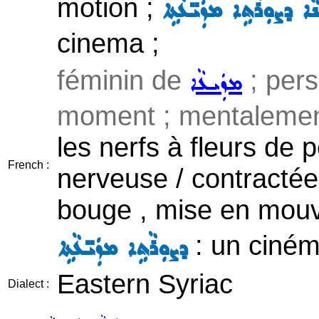
motion ;
ܵܐ ܕܨܘܼܪܵܬܹܐ ܡܙܲܝ̈ܥܵܬܹܐ
cinema ;
féminin de
; pers
ܡܙܲܝܥܵܐ
moment ; mentalement
les nerfs à fleurs de p
French :
nerveuse / contractée
bouge , mise en mou
: un ciném
ܕܨܘܼܪܵܬܹܐ ܡܙܲܝ̈ܥܵܬܹܐ
Eastern Syriac
Dialect :