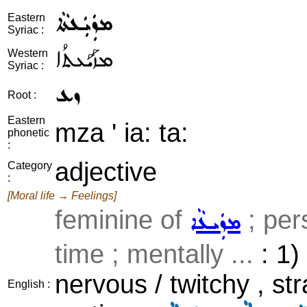
ܡܙܲܝܲܥܬܵܐ
Eastern
Syriac :
ܡܙܰܝܰܥܬܳܐ
Western
Syriac :
ܙܥ
Root :
Eastern
mza ' ia: ta:
phonetic
:
adjective
Category
:
[Moral life → Feelings]
feminine of
; per
ܡܙܲܝܥܵܐ
time ; mentally ...
: 1) 
nervous / twitchy , str
English :