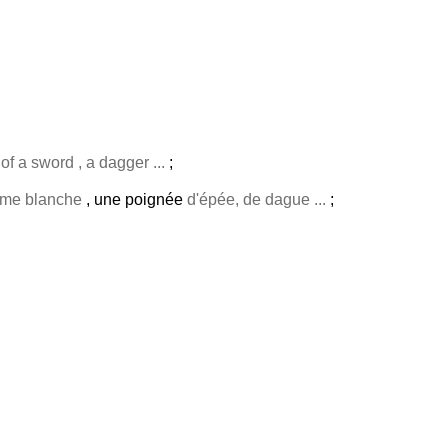
e
of a sword , a dagger ...
;
rme blanche
, une poignée
d'épée, de dague ...
;