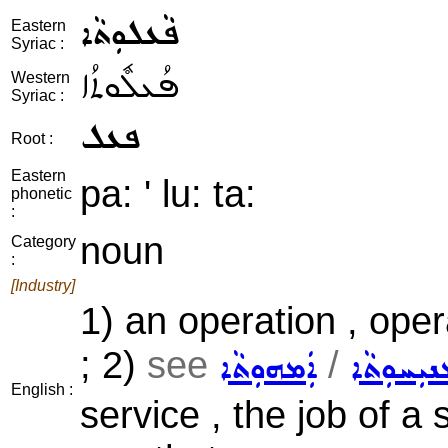
ܦܵܥܠܘܼܬܵܐ
Eastern
Syriac :
ܦܳܥܠܽܘܬܳܐ
Western
Syriac :
ܦܥܠ
Root :
Eastern
pa: ' lu: ta:
phonetic
:
noun
Category
:
[Industry]
1) an operation , oper
; 2)
see
/
ܝܼܚܘܼܬܵܐ
ܐܲܡܗܘܼܬܵܐ
English :
service , the job of a