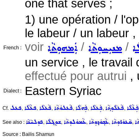
one that serves ;
1) une opération / l'opé
le labeur / un labeur 
voir
/
/
ܵܐ
ܡܢܝܼܚܘܼܬܵܐ
ܐܲܡܗܘܼܬܵܐ
French :
un service , le travail 
effectué pour autrui
, 
Eastern Syriac
Dialect :
ܦܲܥܵܠܵܐ
ܦܵܥܠܵܘܼܬ݂ܵܐ
ܦܲܥܠܵܐ
ܦܲܗܠܵܐ
ܦܵܥܠܘܿܬܵܐ
ܦܵܥܠܵܐ
ܦܥܵܠܵܐ
ܦܥܠ
Cf.
,
,
,
,
,
,
,
ܵܐ
ܣܵܥܘܿܪܘܼܬܵܐ
ܥܵܒ݂ܘܿܕܘܼܬܵܐ
ܥܵܡܘܿܠܘܼܬܵܐ
ܫܘܼܓ݂ܠܵܐ
ܦܘܼܠܚܵܢܵܐ
See also :
,
,
,
,
,
Source : Bailis Shamun