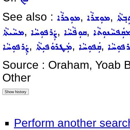
See also :
,
,
ܒ݂ܬܵܐ
ܡܘܼܫܪܵܐ
ܡܘܼܟܪܵܐ
,
,
,
ܩܲܦܚܵܢܘܼܬܵܐ
ܩܘܼܦܵܚܵܐ
ܨܲܪܦܘܼܚܵܐ
ܡܚܵܝܬܵܐ
,
,
,
ܪܦܘܼܚܵܐ
ܩܲܦܘܼܚܵܐ
ܡܲܛܪܘܿܦܝܼܬܵܐ
ܨܲܪܦܘܼܚܵܐ
Source : Oraham, Yoab B
Other
Perform another searc