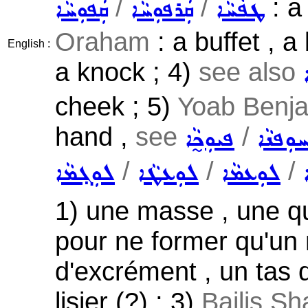
/
/
: a
ܛܦܵܚܵܐ
ܩܲܪܦܘܼܚܵܐ
ܩܲܦܘܼܚܵܐ
Oraham
: a buffet , a 
English :
a knock ; 4)
see also
cheek ; 5)
Yoab Benja
hand ,
see
/
ܘܼܦܢܵܐ
ܦܝܘܼܟ̰ܵܐ
/
/
/
ܠܘܼܥܡܵܐ
ܠܘܼܥܛܵܐ
ܠܘܼܓ݂ܡܵܐ
1) une masse , une q
pour ne former qu'un 
d'excrément , un tas d
lisier (?) ; 3)
Bailis Sh