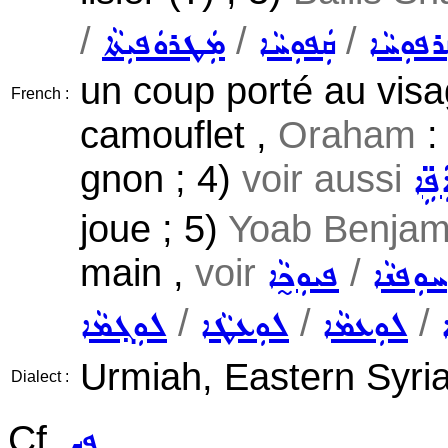
/
/
/
ܪܦܘܼܚܵܐ
ܩܲܦܘܼܚܵܐ
ܡܲܛܪܘܿܦܝܼܬܵܐ
un coup porté au visa
French :
camouflet ,
Oraham
:
gnon ; 4)
voir aussi
ܦܹ̈ܐ
joue ; 5)
Yoab Benjami
main ,
voir
/
ܚܘܼܦܢܵܐ
ܦܝܘܼܟ̰ܵܐ
/
/
/
ܠܘܼܥܡܵܐ
ܠܘܼܥܛܵܐ
ܠܘܼܓ݂ܡܵܐ
Urmiah, Eastern Syri
Dialect :
Cf.
ܦܟ