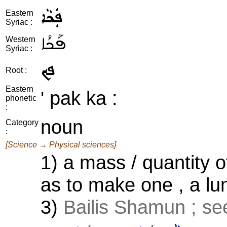
ܦܲܟܵܐ
Eastern
Syriac :
ܦܰܟܳܐ
Western
Syriac :
ܦܟ
Root :
Eastern
' pak ka :
phonetic
:
noun
Category
:
[Science → Physical sciences]
1) a mass / quantity 
as to make one , a lu
3)
Bailis Shamun ; se