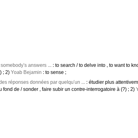
 somebody's answers ...
: to search / to delve into , to want to 
) ; 2)
Yoab Bejamin
: to sense ;
des réponses données par quelqu'un ...
: étudier plus attentivem
au fond de / sonder , faire subir un contre-interrogatoire à (?) ; 2)