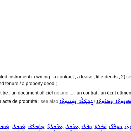
led instrument in writing , a contract , a lease , title-deeds ; 2)
se
land tenure / a property deed ;
titre , un document officiel
notarié ...
, un contrat , un écrit dûment
ܵܗܕܘܼܬܵܐ ܕܡܵܪܘܼܬܵܐ
ܐܸܫܛܵܪܵܐ ܕܩܲܢܵܝܘܼܬܵܐ
un acte de propriété ;
see also
/
ܬ݂ܵܐ
ܩܘܼܒܵܠܵܐ
ܩܵܒܲܠܬܵܐ
ܩܒܵܠܵܐ
ܡܩܵܒܸܠ
ܡܩܵܒܲܠܬܵܐ
ܡܩܲܒܠܵܢܵܐ
ܡܲܩܒܸܠ
ܡܲܩܒ
,
,
,
,
,
,
,
,