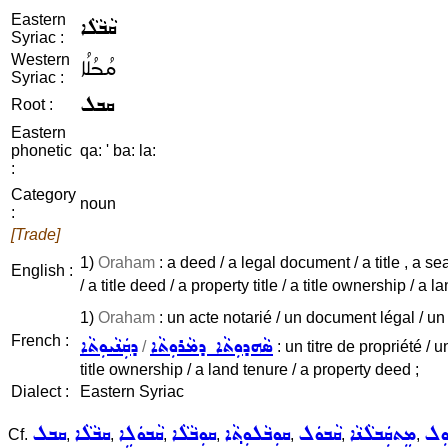
Eastern
ܩܵܒܵܠܵܐ
Syriac :
Western
ܩܳܒܳܠܳܐ
Syriac :
ܩܒܠ
Root :
Eastern
phonetic
qa: ' ba: la:
:
Category
noun
:
[Trade]
1)
Oraham
: a deed / a legal document / a title , a sea
English :
/ a title deed / a property title / a title ownership / a 
1)
Oraham
: un acte notarié / un document légal / un 
French :
ܕܩܲܢܵܝܘܼܬܵܐ
ܣܵܗܕܘܼܬܵܐ ܕܡܵܪܘܼܬܵܐ
/
: un titre de propriété / 
title ownership / a land tenure / a property deed ;
Dialect :
Eastern Syriac
ܘܼܠ
ܡܸܬܩܲܒܠܵܢܵܐ
ܩܵܒܘܿܠ
ܩܘܼܒܵܠܘܼܬ݂ܵܐ
ܩܘܼܒܵܠܵܐ
ܩܵܒܘܿܠܹܐ
ܩܒܵܠܵܐ
ܩܒܠ
Cf.
,
,
,
,
,
,
,