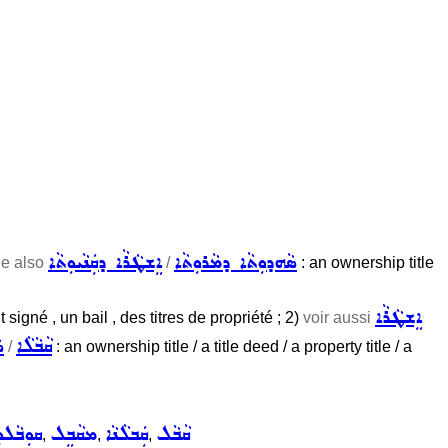
ܣܵܗܕܘܼܬܵܐ ܕܡܵܪܘܼܬܵܐ
ܐܸܫܛܵܪܵܐ ܕܩܲܢܵܝܘܼܬܵܐ
e also
/
: an ownership title
ܐܸܫܛܵܪܵܐ
 signé , un bail , des titres de propriété ; 2)
voir aussi
ܩܵܒܵܠܵܐ
ܣ
/
: an ownership title / a title deed / a property title / a
ܩܵܒܵܠ
ܩܲܒܠܵܢܵܐ
ܡܩܵܒܸܠ
ܩܘܼܒܵܠܘܼ
,
,
,