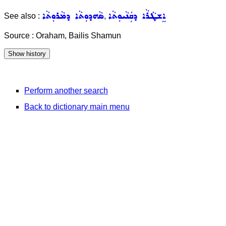
ܐܸܫܛܵܪܵܐ ܕܩܲܢܵܝܘܼܬܵܐ
ܣܵܗܕܘܼܬܵܐ ܕܡܵܪܘܼܬܵܐ
See also :
,
Source : Oraham, Bailis Shamun
Perform another search
Back to dictionary main menu