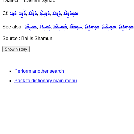
Dialect :
Eastern Syriac
ܡܘܼܪܕܸܢܵܐ
ܪܸܕܝܵܐ
ܪܕܝܼܬܵܐ
ܪܕܵܝܵܐ
ܪܵܕܹܐ
ܪܕܐ
Cf.
,
,
,
,
,
ܒܘܼܗܪܸܢܵܐ
ܡܕܝܼܢܵܝܵܐ
ܒܘܼܗܪܸܢܵܐ
ܚܘܼܒܵܢܵܐ
ܒܲܣܝܼܡܵܐ
ܝܲܩܝܼܪܵܐ
ܟܢܝܼܟ݂ܵܐ
See also :
,
,
,
,
,
,
Source : Bailis Shamun
Perform another search
Back to dictionary main menu