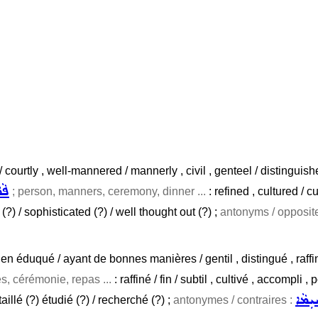
/ courtly , well-mannered / mannerly , civil , genteel / distinguish
ܦܵܪ
; person, manners, ceremony, dinner ...
: refined , cultured / c
(?) / sophisticated (?) / well thought out (?) ;
antonyms / opposit
bien éduqué / ayant de bonnes manières / gentil , distingué , raffin
, cérémonie, repas ...
: raffiné / fin / subtil , cultivé , accompli ,
ܼܡܵܐ
taillé (?) étudié (?) / recherché (?) ;
antonymes / contraires :