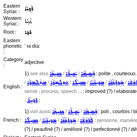
Eastern
ܪܲܕܝܵܐ
Syriac :
Western
ܪܰܕܝܳܐ
Syriac :
ܪܕܐ
Root :
Eastern
phonetic
' ra dia:
:
Category
adjective
:
ܒܲܣܝܼܡܵܐ
ܝܲܩܝܼܪܵܐ
ܟܢܝܼܟ݂ܵܐ
1)
see also
/
/
: polite , courteous 
ܘܿܫܵܐ
ܡܲܕܪܟ݂ܵܢܵܐ
ܡܕܝܼܢܵܝܵܐ
ܣܩܝܼܠܵܐ
ܬܘܼܠܡܸܕܵܐ
ܡܬܲܠܡܕܵܐ
/
/
/
/
/
/
English :
sense ; process, speech ...
: improved (?) / elaborate 
ܪܕܝܼܬܵܐ
:
;
ܒܲܣܝܼܡܵܐ
ܝܲܩܝܼܪܵܐ
ܟܢܝܼܟ݂ܵܐ
1)
voir aussi
/
/
: poli , courtois / 
ܦܵܪܘܿܫܵܐ
ܡܲܕܪܟ݂ܵܢܵܐ
ܡܕܝܼܢܵܝܵܐ
ܣܩܝܼܠܵܐ
French :
/
/
/
; personne, manières
(?) / peaufiné (?) / amélioré (?) / perfectionné (?) / dé