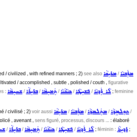
ܡܪܲܒܝܵܐ
ܡܪܝܼܩܵܐ
ed / civilized , with refined manners ; 2)
see also
/
ultivated / accomplished , subtle , polished / couth ,
figurative
ܠܵܐ ܪܲܕܝܵܐ
ܦܫܝܼܛܵܐ
ܟܝܵܢܵܝܵܐ
ܬܲܡܝܼܡܵܐ
ܒܪܝܼܪܵܐ
ܫܚܝܼܡܵܐ
es :
/
/
/
/
/
;
feminine
ܬܘܼܠܡܸܕܵܐ
ܡܬܲܠܡܕܵܐ
ܡܪܲܒܝܵܐ
ܡܪܝܼܩܵܐ
é / civilisé ; 2)
voir aussi
/
/
/
/
 policé , avenant ,
sens figuré, processus, discours ...
: élaboré
ܪܕܝܼܬܵܐ
ܠܵܐ ܪܲܕܝܵܐ
ܦܫܝܼܛܵܐ
ܟܝܵܢܵܝܵܐ
ܬܲܡܝܼܡܵܐ
ܒܪܝܼܪܵܐ
ܫܚܝ
/
/
/
/
/
;
féminin :
;