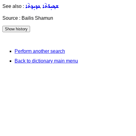
ܫܟ݂ܝܼܪܬܵܐ
ܢܕܝܼܕܬܵܐ
See also :
,
Source : Bailis Shamun
Perform another search
Back to dictionary main menu