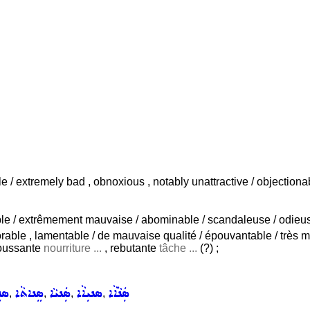
ble / extremely bad , obnoxious , notably unattractive / objectiona
le / extrêmement mauvaise / abominable / scandaleuse / odieuse /
lorable , lamentable / de mauvaise qualité / épouvantable / très
poussante
nourriture ...
, rebutante
tâche ...
(?) ;
ܣܲܢܵܐܵܐ
ܣܢܝܼܐܵܐ
ܣܲܢܝܵܐ
ܣܸܢܐܬܵܐ
ܣܢܸ
,
,
,
,