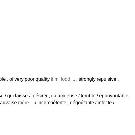
ble , of very poor quality
film, food ...
, strongly repulsive ,
 qui laisse à désirer , calamiteuse / terrible / épouvantable
 mauvaise
mère ...
/ incompétente , dégoûtante / infecte /