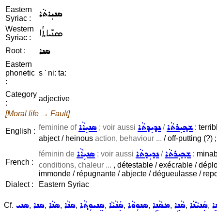
Eastern
ܣܢܝܼܐܬܵܐ
Syriac :
Western
ܣܢܺܝܐܬܳܐ
Syriac :
ܣܢܐ
Root :
Eastern
phonetic
s ' ni: ta:
:
Category
adjective
:
[Moral life → Fault]
ܫܟ݂ܝܼܪܬܵܐ
ܢܕܝܼܕܬܵܐ
ܣܢܝܼܐܵܐ
feminine of
; voir aussi
/
: terri
English :
abject / heinous
action, behaviour ...
/ off-putting (?) ;
ܫܟ݂ܝܼܪܬܵܐ
ܢܕܝܼܕܬܵܐ
ܣܢܝܼܐܵܐ
féminin de
; voir aussi
/
: minab
French :
conditions, chaleur ...
, détestable / exécrable / dép
immonde / répugnante / abjecte / dégueulasse / re
Dialect :
Eastern Syriac
ܐ
ܣܲܢܝܵܢܵܐ
ܣܵܢܹܐ
ܡܣܵܢܹܐ
ܣܢܘܼܘܵܐ
ܣܲܢܵܝܵܐ
ܣܸܢܝܘܼܬ݂ܵܐ
ܣܢܵܐ
ܣܢܵܐ
ܣܢܐ
ܣܢܝ
Cf.
,
,
,
,
,
,
,
,
,
,