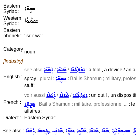
Eastern
ܣܩܹܘܵܐ
Syriac :
Western
ܣܩܶܘܳܐ
Syriac :
Eastern
phonetic
' sqi: wa:
:
Category
noun
:
[Industry]
ܐܘܿܪܓܵܢܵܐ
ܡܵܐܢܵܐ
ܐܲܣܵܢܵܐ
see also
/
/
: a tool , a device / an
English :
ܣܩܹܘܹ̈ܐ
spray ;
plural :
: Bailis Shamun ; military, profes
stuff ;
ܐܘܿܪܓܵܢܵܐ
ܡܵܐܢܵܐ
ܐܲܣܵܢܵܐ
voir aussi
/
/
: un outil , un disposi
French :
ܣܩܹܘܹ̈ܐ
: Bailis Shamun ; militaire, professionnel ...
: le
affaires ;
Dialect :
Eastern Syriac
ܹܐ
ܣܢܝܼܩܘܼ̈ܝܵܬܹܐ
ܡܵܢܵܐ
ܡܵܐܢܵܐ
ܡܵܐ̈ܢܹܐ
ܙܘܵܕܹ̈ܐ
ܡܵܐܢܲܝ
ܛܲܟ݂ܣܵܐ
ܐܲܣܵܢܵܐ
See also :
,
,
,
,
,
,
,
,