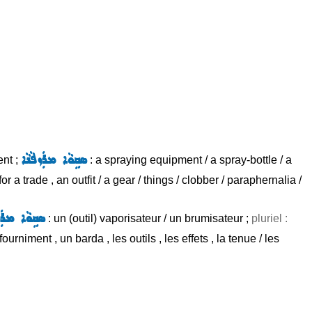
ܣܩܹܘܵܐ ܡܪܲܙܦܵܢܵܐ
ent ;
: a spraying equipment / a spray-bottle / a
or a trade , an outfit / a gear / things / clobber / paraphernalia /
ܣܩܹܘܵܐ ܡܪܲܙ
: un (outil) vaporisateur / un brumisateur ;
pluriel :
 fourniment , un barda , les outils , les effets , la tenue / les