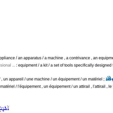
 appliance / an apparatus / a machine , a contrivance , an equipm
sional ...
: equipment / a kit / a set of tools specifically designed f
ܦܵܢܵܐ
tif , un appareil / une machine / un équipement / un matériel ;
 matériel / l'équipement , un équipement / un attirail , l'attirail , le
ܐܵܠܨܵܝܵܬ̈