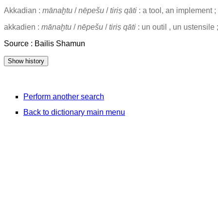
Akkadian :
mānaḫtu
/
nēpešu
/
tiriṣ qāti
: a tool, an implement ;
akkadien :
mānaḫtu
/
nēpešu
/
tiriṣ qāti
: un outil , un ustensile 
Source : Bailis Shamun
Perform another search
Back to dictionary main menu