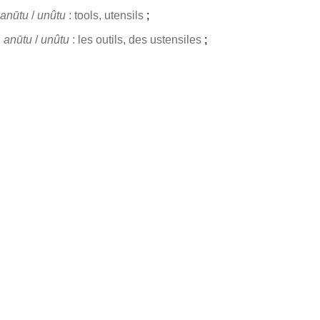
anūtu
/
unûtu
: tools, utensils
;
;
anūtu
/
unûtu
: les outils, des ustensiles
;