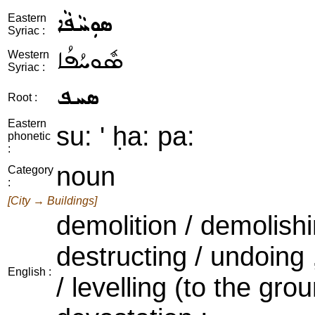
ܣܘܼܚܵܦܵܐ
Eastern
Syriac :
ܣܽܘܚܳܦܳܐ
Western
Syriac :
ܣܚܦ
Root :
Eastern
su: ' ḥa: pa:
phonetic
:
noun
Category
:
[City → Buildings]
demolition / demolishi
destructing / undoing 
English :
/ levelling (to the grou