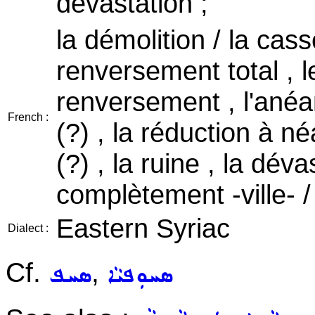
devastation ;
la démolition / la casse
renversement total , 
renversement , l'anéa
French :
(?) , la réduction à n
(?) , la ruine , la déva
complètement -ville- / 
Eastern Syriac
Dialect :
Cf.
,
ܣܚܘܼܦܝܵܐ
ܣܚܦ