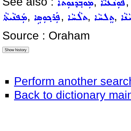
See also :
,
ܦܘܼܢܵܥܝܵܐ
ܡܲܘܒ݂ܕܵܢܘܼܬܵܐ
,
,
,
,
ܢܵܐ
ܬܸܠܚܵܐ
ܬܠܵܚܵܐ
ܦܲܪܟ݂ܘܼܣܹܐ
ܡܲܦܢܵܝܬܵܐ
Source : Oraham
Perform another searc
Back to dictionary ma