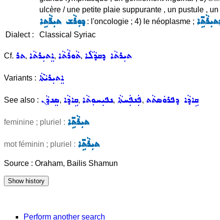
ulcère / une petite plaie suppurante , un pustule , u
ܝܼܪܵܬܹ̈ܐ
ܕܘܼܪܵܫ ܬܝܼܪ̈ܵܬܹܐ
: l'oncologie ; 4) le néoplasme ;
Dialect :
Classical Syriac
ܬܝܼܪܬܵܐ ܕܩܕܵܠܵܐ
ܬܵܘܪܵܬܵܐ
ܐܸܬܝܼܪܬܵܐ
ܬܪ
Cf.
,
,
,
ܐܸܬܝܼܪܝܵܬܵܐ
Variants :
ܩܹܐܕܵܐ ܕܦܪܘܿܣܬܵܬ
ܦܲܢܦܲܚܬܵܐ
ܢܦܝܼܚܘܼܬܵܐ
ܩܹܐܕܵܐ
ܣܸܢܕܵܢ
See also :
,
,
,
,
ܬܝܼܪܵܬܹ̈ܐ
feminine ; pluriel :
ܬܝܼܪܵܬܹ̈ܐ
mot féminin ; pluriel :
Source : Oraham, Bailis Shamun
Perform another search