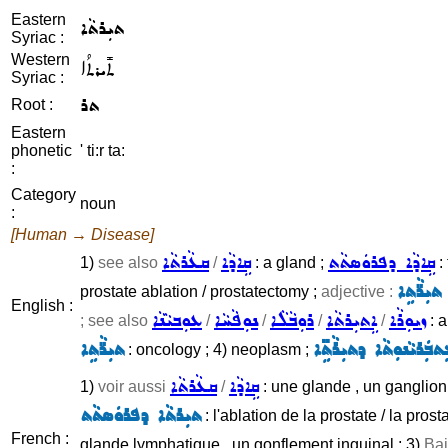
Eastern
ܬܝܼܪܬܵܐ
Syriac :
Western
ܬܺܝܪܬܳܐ
Syriac :
ܬܪ
Root :
Eastern
phonetic
' ti:r ta:
:
Category
noun
:
[Human → Disease]
ܩܹܐܕܵܐ ܕܦܪܘܿܣܬܵܬ
ܩܹܐܕܵܐ
ܩܥܵܪܬܵܐ
1)
see also
/
: a gland ;
:
ܬܝܼܪ̈ܵܬܹܐ
prostate ablation / prostatectomy ;
adjective :
English :
ܙܝܘܼܪܵܐ
ܐܹܬܝܼܪܬܵܐ
ܪܘܼܒܵܠܵܐ
ܢܘܼܦܵܚܵܐ
ܥܘܼܒܝܵܢܵܐ
; see also
/
/
/
/
: a
ܬܒܲܪܝܵܢܘܼܬܵܐ ܕܬܝܼܪܵܬܹ̈ܐ
ܬܝܼܪ̈ܵܬܹܐ
: oncology ; 4) neoplasm ;
ܩܹܐܕܵܐ
ܩܥܵܪܬܵܐ
1)
voir aussi
/
: une glande , un ganglion
ܬܝܼܪܬܵܐ ܕܦܪܘܿܣܬܵܬ
: l'ablation de la prostate / la pros
French :
glande lymphatique , un gonflement inguinal ; 3)
Bai