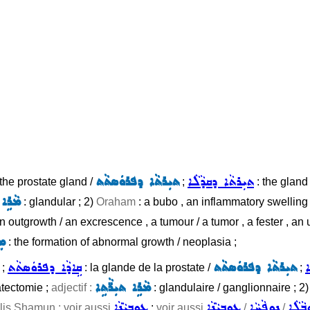
ܬܝܼܪܬܵܐ ܕܩܕܵܠܵܐ
ܬܝܼܪܬܵܐ ܕܦܪܘܿܣܬܵܬ
 the prostate gland /
;
: the gland 
ܡܵܪܹܐ 
: glandular ; 2)
Oraham
: a bubo , an inflammatory swelling 
n outgrowth / an excrescence , a tumour / a tumor , a fester , an u
ܡܸ
: the formation of abnormal growth / neoplasia ;
ܐ
ܬܝܼܪܬܵܐ ܕܦܪܘܿܣܬܵܬ
ܩܹܐܕܵܐ ܕܦܪܘܿܣܬܵܬ
 ;
: la glande de la prostate /
;
ܡܵܪܹܐ ܬܝܼܪ̈ܵܬܹܐ
tatectomie ;
adjectif :
: glandulaire / ganglionnaire ; 2
ܒܵܠܵܐ
ܢܘܼܦܵܚܵܐ
ܥܘܼܒܝܵܢܵܐ
ܥܘܼܒܝܵܢܵܐ
lis Shamun ; voir aussi
:
voir aussi
/
/