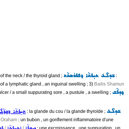
ܫܘܼܠܵܥ ܬܝܼܪܬܵܐ ܕܦܪܘܿܣܬܵܬ
of the neck / the thyroid gland ;
:
of a lymphatic gland , an inguinal swelling ; 3)
Bailis Shamun
ܕܘܼܪܵܫ
lcer / a small suppurating sore , a pustule , a swelling ;
ܫܘܼܠܵܥ
ܬܝܼܪܬܵܐ ܕܩܕܵܠܵ
: la glande du cou / la glande thyroïde ;
)
Oraham
: un bubon , un gonflement inflammatoire d'une
ܙܝܘܼܪܵܐ
ܐܹܬܝܼܪܬܵܐ
ܪܘܼ
/
/
: une excroissance , une suppuration , un