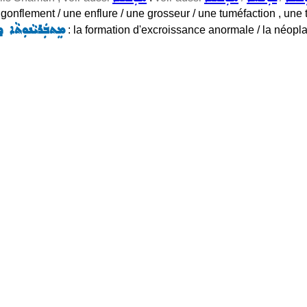
n gonflement / une enflure / une grosseur / une tuméfaction , un
ܡܸܬܒܲܪܝܵܢܘܼܬܵܐ ܕܬ
: la formation d'excroissance anormale / la néopla