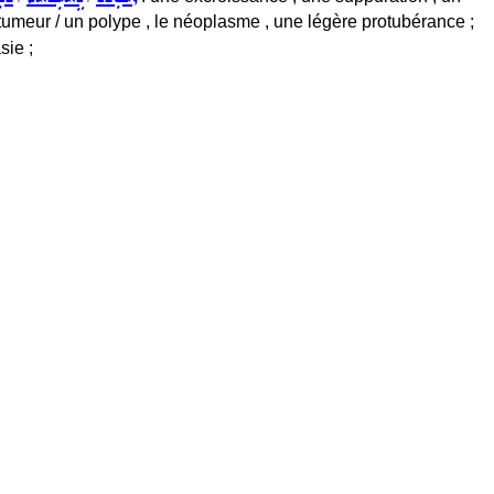
e tumeur / un polype , le néoplasme , une légère protubérance ;
sie ;