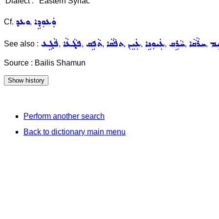
Dialect :
Eastern Syriac
ܘܲܥܘܼܕܹܐ
ܘܥܕ
Cf.
,
ܸܡ
ܚܪܵܩܵܐ
ܚܵܪܹܩ
ܥܲܝܘܼܢܹܐ
ܥܲܝܸܢ
ܬܦܵܩܵܐ
ܬܵܦܹܩ
ܦܓ݂ܵܥܵܐ
ܦܵܓܹܥ
See also :
,
,
,
,
,
,
,
,
Source : Bailis Shamun
Perform another search
Back to dictionary main menu