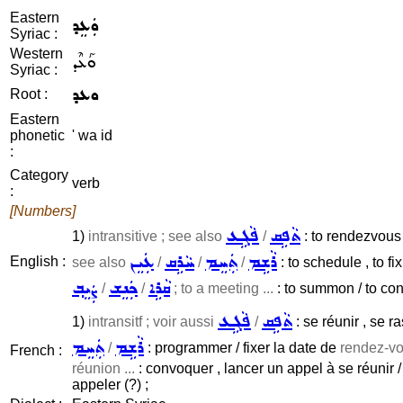
Eastern
ܘܲܥܸܕ
Syriac :
Western
ܘܰܥܶܕ
Syriac :
ܘܥܕ
Root :
Eastern
phonetic
' wa id
:
Category
verb
:
[Numbers]
ܬܵܦܹܩ
ܦܵܓܹܥ
1)
intransitive ; see also
/
: to rendezvous ,
ܪܵܫܹܡ
ܬܲܚܸܡ
ܚܵܪܹܩ
ܥܲܝܸܢ
English :
see also
/
/
/
: to schedule , to fi
ܩܵܪܹܐ
ܟܲܢܸܫ
ܨܲܝܸܒ݂
/
/
; to a meeting ...
: to summon / to con
ܬܵܦܹܩ
ܦܵܓܹܥ
1)
intransitf ; voir aussi
/
: se réunir , se 
ܪܵܫܹܡ
ܬܲܚܸܡ
/
: programmer / fixer la date de
rendez-vou
French :
réunion ...
: convoquer , lancer un appel à se réunir 
appeler (?) ;