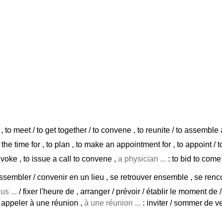
 to meet / to get together / to convene , to reunite / to assemble 
x the time for , to plan , to make an appointment for , to appoint / 
voke , to issue a call to convene ,
a physician ...
: to bid to come 
rassembler / convenir en un lieu , se retrouver ensemble , se renc
s ...
/ fixer l'heure de , arranger / prévoir / établir le moment de 
/ appeler à une réunion ,
à une réunion ...
: inviter / sommer de ve