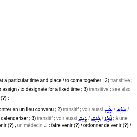
at a particular time and place / to come together ; 2)
transitive ;
to assign / to designate for a fixed time ; 3)
transitive ; see also
(?) ;
ܚܵܪܹܩ
ܥܲܝܸܢ
ontrer en un lieu convenu ; 2)
transitif ; voir aussi
/
/
ܩܵܪܹܐ
ܟܲܢܸܫ
ܨܲܝܸܒ݂
/ calendariser ; 3)
transitif ; voir aussi
/
/
; à une
nir (?) ,
un médecin ...
: faire venir (?) / ordonner de venir (?) /