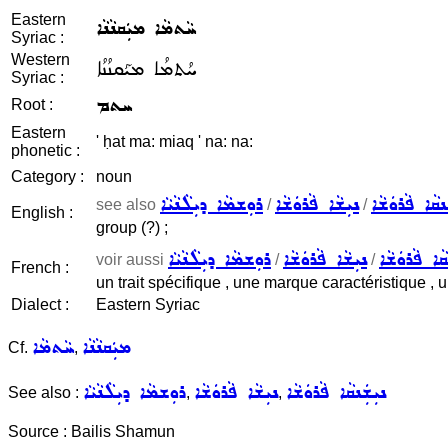
Eastern
ܚܵܬܡܵܐ ܡܝܲܩܢܵܢܵܐ
Syriac :
Western
ܚܳܬܡܳܐ ܡܝܰܩܢܳܢܳܐ
Syriac :
ܚܬܡ
Root :
Eastern
' ḥat ma: miaq ' na: na:
phonetic :
Category :
noun
ܢܩܵܐ ܦܵܪܘܿܫܵܐ
ܢܝܼܫܵܐ ܦܵܪܘܿܫܵܐ
ܪܘܼܫܡܵܐ ܕܝܼܠܵܢܵܝܵܐ
see also
/
/
English :
group (?) ;
ܩܵܐ ܦܵܪܘܿܫܵܐ
ܢܝܼܫܵܐ ܦܵܪܘܿܫܵܐ
ܪܘܼܫܡܵܐ ܕܝܼܠܵܢܵܝܵܐ
voir aussi
/
/
French :
un trait spécifique , une marque caractéristique , 
Dialect :
Eastern Syriac
ܡܝܲܩܢܵܢܵܐ
ܚܵܬܡܵܐ
Cf.
,
ܢܝܼܫܲܢܩܵܐ ܦܵܪܘܿܫܵܐ
ܢܝܼܫܵܐ ܦܵܪܘܿܫܵܐ
ܪܘܼܫܡܵܐ ܕܝܼܠܵܢܵܝܵܐ
See also :
,
,
Source : Bailis Shamun