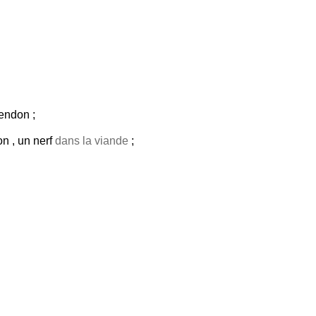
tendon ;
on , un nerf
dans la viande
;