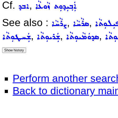
Cf.
,
ܐܲܒ݂ܝܼܕܘܼܬ ܙܵܘܥܵܐ
ܐܒܕ
See also :
,
,
ܼܠܘܼܬܵܐ
ܣܪܵܚܵܐ
ܨܪܵܚܵܐ
,
,
,
ܼܬܵܐ
ܣܕܘܿܡܵܝܘܼܬܵܐ
ܫܲܪܝܘܼܬܵܐ
ܫܲܚܛܘܼܬܵܐ
Perform another searc
Back to dictionary ma