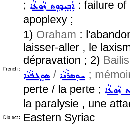
;
: failure of
ܐܲܒ݂ܝܼܕܘܼܬ ܙܵܘܥܵܐ
apoplexy ;
1)
Oraham
: l'abandon
laisser-aller , le laxis
dépravation ; 2)
Baili
French :
/
; mémoir
ܚܘܼܣܪܵܢܵܐ
ܣܘܼܓܦܵܢܵܐ
perte / la perte ;
ܼܬ ܙܵܘܥܵܐ
la paralysie , une att
Eastern Syriac
Dialect :