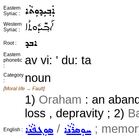
ܐܲܒ݂ܝܼܕܘܼܬܵܐ
Eastern
Syriac :
ܐܰܒ݂ܺܝܕܽܘܬܳܐ
Western
Syriac :
ܐܒܕ
Root :
Eastern
av vi: ' du: ta
phonetic
:
noun
Category
:
[Moral life → Fault]
1)
Oraham
: an aband
loss , depravity ; 2)
Ba
/
; memory
ܚܘܼܣܪܵܢܵܐ
ܣܘܼܓܦܵܢܵܐ
English :