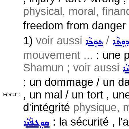
physical, moral, financi
freedom from danger o
1)
voir aussi
/
ܼܕܘܼܬܵܐ
ܬܘܼܟܵܐ
mouvement ...
: une p
Shamun ; voir aussi
ܢܵܐ
: un dommage / un dam
, un mal / un tort , u
French :
d'intégrité
physique, m
: la sécurité , l
ܣܘܼܓܦܵܢܵܐ