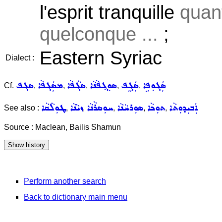
l'esprit tranquille
quan
quelconque ...
;
Eastern Syriac
Dialect :
ܣܲܓܘܼܦܹܐ
ܣܲܓܸܦ
ܣܘܼܓ݂ܦܵܢܵܐ
ܣܓܵܦܵܐ
ܡܣܲܓܦܵܐ
ܣܓܦ
Cf.
,
,
,
,
,
ܐܲܒܝܼܕܘܼܬܵܐ
ܬܘܼܟܵܐ
ܣܘܼܪܚܵܢܵܐ
ܚܘܼܣܪܵܢܵܐ
ܙܝܵܢܵܐ
ܛܘܼܠܵܩܵܐ
See also :
,
,
,
,
,
Source : Maclean, Bailis Shamun
Perform another search
Back to dictionary main menu