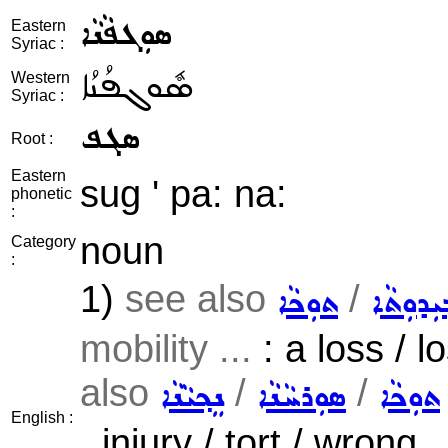
ܣܘܼܓܦܵܢܵܐ
Eastern
Syriac :
ܣܽܘܓܦܳܢܳܐ
Western
Syriac :
ܣܓܦ
Root :
Eastern
sug ' pa: na:
phonetic
:
noun
Category
:
1)
see also
/
݂ܝܼܕܘܼܬܵܐ
ܬܘܼܟܵܐ
mobility ...
: a loss / l
also
/
/
ܬܘܼܟܵܐ
ܣܘܼܪܚܵܢܵܐ
ܢܸܟ݂ܝܵܢܵܐ
English :
, injury / tort / wrong 