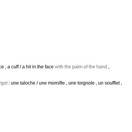
 , a cuff / a hit in the face
with the palm of the hand
,
rgot
: une taloche / une mornifle , une torgnole , un soufflet ,