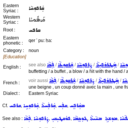
Eastern
ܩܲܪܦܘܼܚܵܐ
Syriac :
Western
ܩܰܪܦܽܘܚܳܐ
Syriac :
ܩܪܦܚ
Root :
Eastern
qer ' pu: ḥa:
phonetic :
Category :
noun
[Education]
ܼܚܵܐ
ܡܲܛܪܘܿܦܝܼܬܵܐ
ܨܲܪܦܘܼܚܵܐ
ܫܲܪܩܘܼܥܵܐ
ܦܲܟܵܐ
see also
/
/
/
/
English :
buffetting / a buffet , a blow / a hit with the hand /
ܚܵܐ
ܡܲܛܪܘܿܦܝܼܬܵܐ
ܨܲܪܦܘܼܚܵܐ
ܫܲܪܩܘܼܥܵܐ
ܦܲܟܵܐ
voir aussi
/
/
/
/
French :
une beigne , un coup donné avec la main , une frap
Dialect :
Eastern Syriac
ܡܩܲܪܦܸܚ
ܩܦܲܚ
ܩܲܪܦܲܚܬܵܐ
ܩܲܪܦܘܼܚܹܐ
ܩܪܦܚ
Cf.
,
,
,
,
ܵܚܵܐ
ܡܘܼܫܬܹܐ ܡܚܵܝܬܵܐ
ܓܘܼܟ̰ܡܵܐ
ܦܘܿܩܛܝܼܩܝܼ
ܨܲܪܦܘܼܚܵܐ
ܦܲܟܵܐ
See also :
,
,
,
,
,