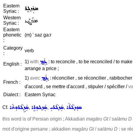
Eastern
ܡܙܲܙܓܸܪ
Syriac :
Western
ܡܙܰܙܓܶܪ
Syriac :
Eastern
phonetic
(m) ' saz ga:r
:
Category
verb
:
ܥܲܡ
1)
with
: to reconcile , to be reconciled / to make 
English :
arrange a price ;
ܥܲܡ
1)
avec
: réconcilier , se réconcilier , rabibocher 
French :
d'accord , se mettre d'accord , stipuler / spécifier /
vo
Dialect :
Eastern Syriac
ܣܘܼܙܓܵܪܵܐ
ܣܲܙܓܵܪܝܼ
ܣܲܙܓܘܼܪܹܐ
ܣܲܙܹܓܵܪܘܼܬܵܐ
Cf.
,
,
,
this word is of Persian origin ; Akkadian
magāru Gt
/
salāmu D
mot d'origine persane ; akkadien
magāru Gt
/
salāmu D
: se ré