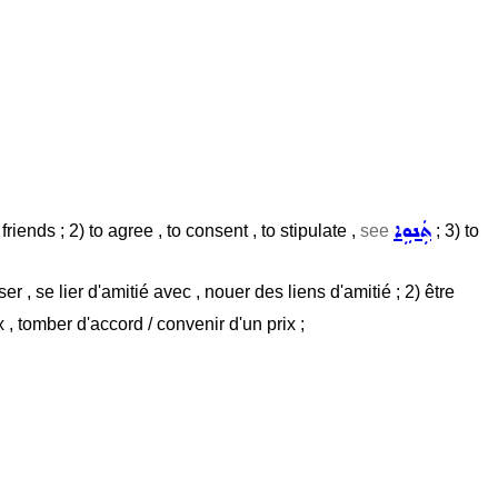
ܬܲܢܘܹܐ
friends ; 2) to agree , to consent , to stipulate ,
see
; 3) to
iser , se lier d'amitié avec , nouer des liens d'amitié ; 2) être
x , tomber d'accord / convenir d'un prix ;