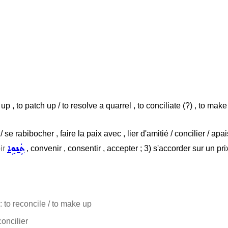
up , to patch up / to resolve a quarrel , to conciliate (?) , to make 
/ se rabibocher , faire la paix avec , lier d'amitié / concilier / apa
ܬܲܢܘܹܐ
ir
, convenir , consentir , accepter ; 3) s'accorder sur un pri
: to reconcile / to make up
concilier