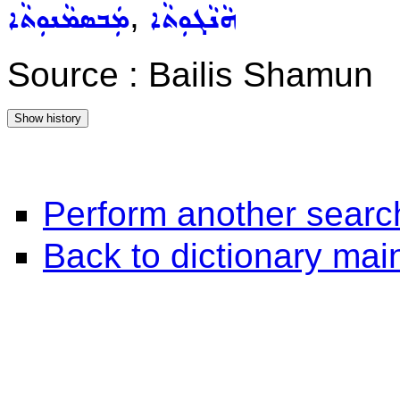
,
ܗܵܢܵܓܘܼܬܵܐ
ܡܲܒܣܡܵܢܘܼܬܵܐ
Source : Bailis Shamun
Perform another searc
Back to dictionary ma