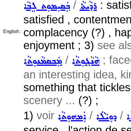
/
: satis
ܪܕܵܝܬܵܐ
ܒܲܣܝܼܡܘܼܬ ܠܸܒܵܐ
satisfied , contentmen
complacency (?) , hap
English :
enjoyment ; 3)
see al
/
; face
ܗܵܢܵܓܘܼܬܵܐ
ܡܲܒܣܡܵܢܘܼܬܵܐ
an interesting idea, ki
something that tickles
scenery ...
(?) ;
1)
voir
/
/
ܐ
ܕܘܼܝܵܠܵܐ
ܐܲܡܗܘܼܬܵܐ
service , l'action de ser