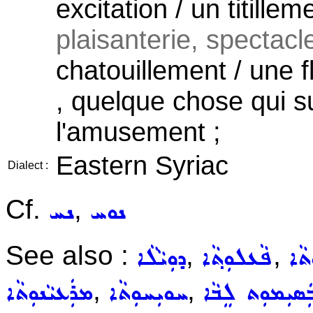
excitation / un titill
plaisanterie, spectacle
chatouillement / une fl
, quelque chose qui sus
l'amusement ;
Eastern Syriac
Dialect :
Cf.
,
ܢܘܚ
ܢܚ
See also :
,
,
ܬܵܐ
ܦܵܥܠܘܼܬ݂ܵܐ
ܕܘܼܝܵܠܵܐ
,
,
ܲܣܝܼܡܘܼܬ ܠܸܒܵܐ
ܚܘܝܼܚܘܼܬܵܐ
ܡܪܲܥܝܵܢܘܼܬܵܐ