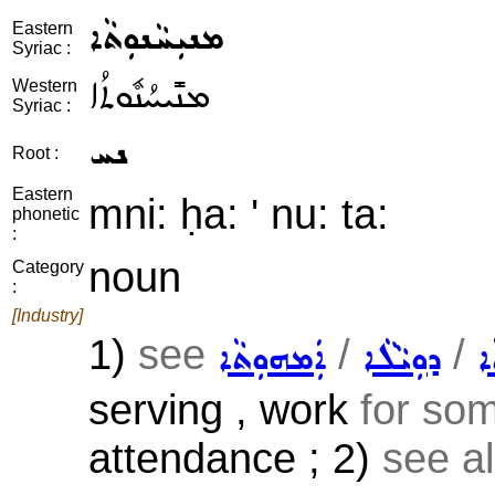
ܡܢܝܼܚܵܢܘܼܬܵܐ
Eastern
Syriac :
ܡܢܺܝܚܳܢܽܘܬܳܐ
Western
Syriac :
ܢܚ
Root :
Eastern
mni: ḥa: ' nu: ta:
phonetic
:
noun
Category
:
[Industry]
1)
see
/
/
ܐ
ܕܘܼܝܵܠܵܐ
ܐܲܡܗܘܼܬܵܐ
serving , work
for so
attendance ; 2)
see a