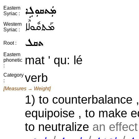
ܡܲܬܩܘܼܠܹܐ
Eastern
Syriac :
ܡܰܬܩܽܘܠܶܐ
Western
Syriac :
ܬܩܠ
Root :
Eastern
mat ' qu: lé
phonetic
:
verb
Category
:
[Measures → Weight]
1) to counterbalance ,
equipoise , to make equ
to neutralize
an effect 