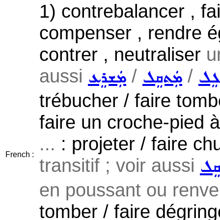
1) contrebalancer , fai
compenser , rendre égal
contrer , neutraliser
u
aussi
/
/
ܓܸܠ
ܡܲܬܩܸܠ
ܡܲܫܪܸܥ
trébucher / faire tomb
faire un croche-pied à
...
: projeter / faire ch
French :
transitif ; voir aussi
ܩܸܠ
en poussant ou renver
tomber / faire dégringo