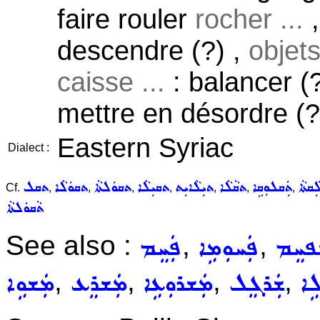
faire rouler
rocher ...
descendre (?) ,
objets
caisse ...
: balancer (?
mettre en désordre (?)
Eastern Syriac
Dialect :
ܲܩܬܵܐ
ܬܲܩܠܘܼܩܹܐ
ܬܩܵܠܵܐ
ܬܝܼܠܵܐܝܼܬ
ܬܩܝܼܠܵܐ
ܬܩܘܿܠܬܵܐ
ܬܩܘܿܠܵܐ
ܬܩܠ
Cf.
,
,
,
,
,
,
,
ܬܵܩܘܿܠܬܵܐ
See also :
,
,
ܦܚܸܡ
ܦܲܚܘܼܡܹܐ
ܦܲܚܸܡ
,
,
,
,
ܹܐ
ܫܲܪܓܸܠ
ܡܲܫܪܘܼܥܹܐ
ܡܲܫܪܸܥ
ܡܲܫܘܹܐ