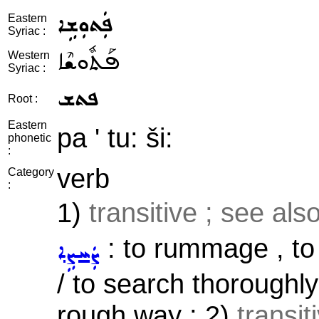
ܦܲܬܘܼܫܹܐ
Eastern
Syriac :
ܦܰܬܽܘܫܶܐ
Western
Syriac :
ܦܬܫ
Root :
Eastern
pa ' tu: ši:
phonetic
:
verb
Category
:
1)
transitive ; see als
: to rummage , to
ܨܲܚܨܹܐ
/ to search thoroughly
rough way ; 2)
transit