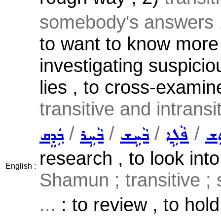
somebody's answers .
to want to know more 
investigating suspici
lies , to cross-examin
transitive and intransi
/
/
/
/
ܸܫ
ܦܵܠܹܐ
ܒܵܚܹܫ
ܒܵܚܹܪ
ܒܲܕܸܩ
research , to look into
English :
Shamun ; transitive ;
...
: to review , to hol