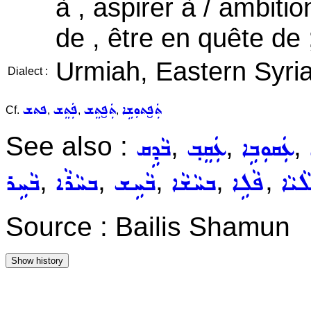
à , aspirer à / ambiti
de , être en quête de 
Urmiah, Eastern Syri
Dialect :
ܬܲܦ̮ܬܘܼܫܹܐ
ܬܲܦ̮ܬܸܫ
ܦܲܬܸܫ
ܦܬܫ
Cf.
,
,
,
See also :
,
,
,
ܥܲܩܘܼܒܹܐ
ܥܲܩܸܒ݂
ܒܵܕܹܩ
,
,
,
,
,
ܵܝܵܐ
ܦܵܠܹܐ
ܒܚܵܫܵܐ
ܒܵܚܹܫ
ܒܚܵܪܵܐ
ܒܵܚܹܪ
Source : Bailis Shamun