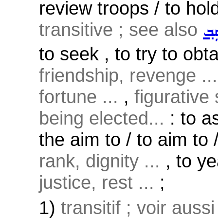
review troops / to hold
transitive ; see also
ܸܒ݂
to seek , to try to obta
friendship, revenge ...
fortune ...
,
figurative 
being elected...
: to a
the aim to / to aim to /
rank, dignity ...
, to ye
justice, rest ...
;
1)
transitif ; voir auss