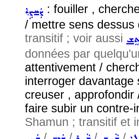
: fouiller , cherc
ܨܲܚܨܹܐ
/ mettre sens dessus 
transitif ; voir aussi
ܬܸܫ
données par quelqu'un
attentivement / cherch
interroger davantage su
creuser , approfondir 
faire subir un contre-i
Shamun ; transitif et i
/
/
/
/
ܠܹܐ
ܒܵܚܹܫ
ܒܵܚܹܪ
ܒܲܕܸܩ
ܒܲܚܸܢ