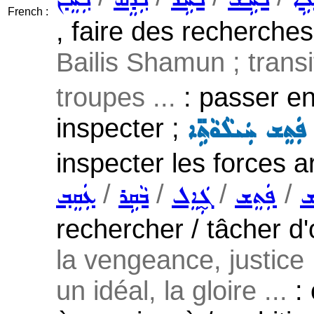
French :
, faire des recherches
Bailis Shamun ; transit
troupes ...
: passer en 
inspecter ;
ܦܲܬܸܫ ܚܲܝܠܵܘܵܬܹ̈ܐ
inspecter les forces 
/
/
/
/
ܫ
ܦܲܬܸܫ
ܓ̰ܲܐܸܠ
ܒܵܩܹܪ
ܥܲܩܸܒ݂
rechercher / tâcher d
la vengeance, justice .
un idéal, la gloire ...
: 