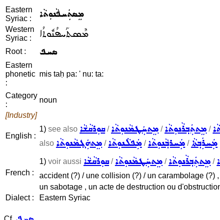
Eastern
ܡܸܣܬܲܚܦܵܢܘܼܬܵܐ
Syriac :
Western
ܡܶܣܬܰܚܦܳܢܽܘܬܳܐ
Syriac :
ܣܚܦ
Root :
Eastern
phonetic
mis taḥ pa: ' nu: ta:
:
Category
noun
:
[Industry]
ܵܐ
ܡܸܬܬܲܒ݂ܪܵܢܘܼܬܵܐ
ܡܸܬܚܲܛܡܵܢܘܼܬܵܐ
ܩܘܼܪܩܵܫܵܐ
1)
see also
/
/
/
English :
ܡܲܚܪܲܒ݂ܬܵܐ
ܡܲܚܪܒ݂ܵܢܘܼܬܵܐ
ܡܲܦܠܵܢܘܼܬܵܐ
ܡܸܬܗܲܓ݂ܡܵܢܘܼܬܵܐ
also
/
/
/
ܐ
ܡܸܬܬܲܒ݂ܪܵܢܘܼܬܵܐ
ܡܸܬܚܲܛܡܵܢܘܼܬܵܐ
ܩܘܼܪܩܵܫܵܐ
1)
voir aussi
/
/
/
French :
accident (?) / une collision (?) / un carambolage (?) 
un sabotage , un acte de destruction ou d'obstruction
Dialect :
Eastern Syriac
ܣܚܦ
Cf.