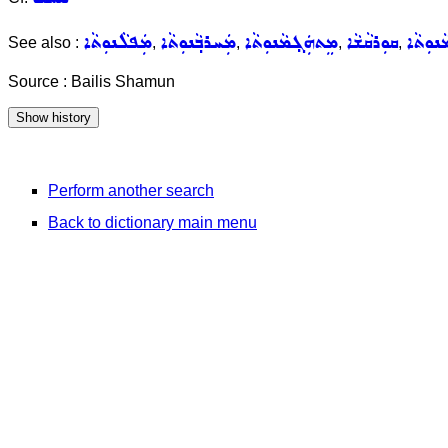
ܢܘܼܬܵܐ
ܩܘܼܪܩܵܫܵܐ
ܡܸܬܗܲܓ݂ܡܵܢܘܼܬܵܐ
ܡܲܚܪܒ݂ܵܢܘܼܬܵܐ
ܡܲܦܠܵܢܘܼܬܵܐ
See also :
,
,
,
,
Source : Bailis Shamun
Perform another search
Back to dictionary main menu