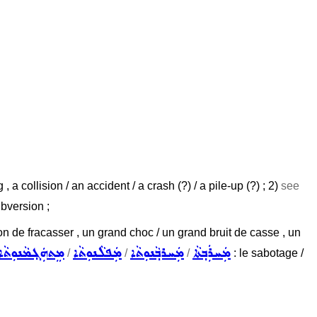
a collision / an accident / a crash (?) / a pile-up (?) ; 2)
see
ubversion ;
ction de fracasser , un grand choc / un grand bruit de casse , un
ܡܲܚܪܲܒ݂ܬܵܐ
ܡܲܚܪܒ݂ܵܢܘܼܬܵܐ
ܡܲܦܠܵܢܘܼܬܵܐ
ܡܸܬܗܲܓ݂ܡܵܢܘܼܬܵܐ
/
/
/
: le sabotage /