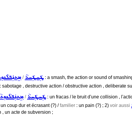
ܛܲܚܛܲܚܬܵܐ
ܡܸܬܢܲܦܠܵܢܘܼܬ
/
: a smash, the action or sound of smashing , 
: sabotage , destructive action / obstructive action , deliberate s
ܛܲܚܛܲܚܬܵܐ
ܡܸܬܢܲܦܠܵܢܘܼܬܵ
/
: un fracas / le bruit d'une collision , l'a
, un coup dur et écrasant (?) /
familier
: un pain (?) ; 2)
voir aussi
 , un acte de subversion ;