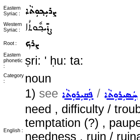
ܨܪܝܼܟ݂ܘܼܬܵܐ
Eastern
Syriac :
ܨܪܺܝܟ݂ܽܘܬܳܐ
Western
Syriac :
ܨܪܟ
Root :
Eastern
ṣri: ' ḥu: ta:
phonetic
:
noun
Category
:
1)
see
/
ܚܲܣܝܼܪܘܼܬܵܐ
ܦܲܩܝܼܪܘܼܬܵܐ
need , difficulty / troub
temptation (?) , pauper
English :
needness , ruin / ruin