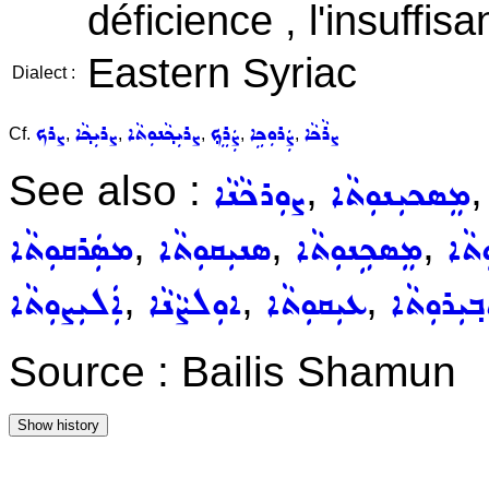
déficience , l'insuffis
Eastern Syriac
Dialect :
ܨܪܵܟܵܐ
ܨܲܪܘܼܟܹܐ
ܨܲܪܸܟ݂
ܨܪܝܼܟ݂ܵܢܘܼܬܵܐ
ܨܪܝܼܟ݂ܵܐ
ܨܪܟ
Cf.
,
,
,
,
,
See also :
,
ܡܸܣܟܝܼܢܘܼܬܵܐ
ܨܘܼܪܟܵܢܵܐ
,
,
,
ܬܵܐ
ܡܸܣܟܹܢܘܼܬܵܐ
ܣܢܝܼܩܘܼܬܵܐ
ܡܣܲܪܩܘܼܬܵܐ
,
,
,
݂ܝܼܪܘܼܬܵܐ
ܥܝܼܩܘܼܬܵܐ
ܐܘܼܠܨܵܢܵܐ
ܐܲܠܝܼܨܘܼܬܵܐ
Source : Bailis Shamun