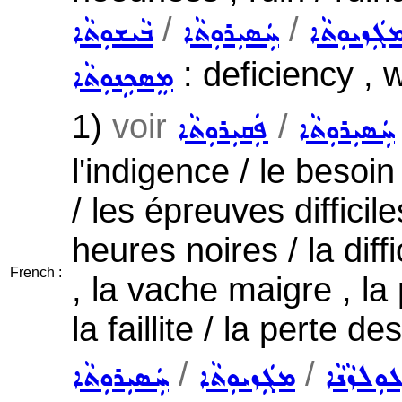
/
/
ܓܲܙܝܘܼܬܵܐ
ܚܲܣܝܼܪܘܼܬܵܐ
ܒܵܝܫܘܼܬܵܐ
: deficiency , 
ܡܸܣܟܹܢܘܼܬܵܐ
1)
voir
/
ܚܲܣܝܼܪܘܼܬܵܐ
ܦܲܩܝܼܪܘܼܬܵܐ
l'indigence / le besoin 
/ les épreuves difficiles
heures noires / la diff
French :
, la vache maigre , la p
la faillite / la perte d
/
/
ܘܼܠܙܵܢܵܐ
ܡܓܲܙܝܘܼܬܵܐ
ܚܲܣܝܼܪܘܼܬܵܐ