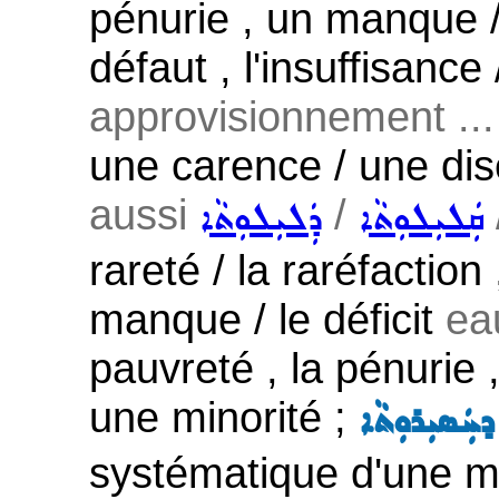
pénurie , un manque /
défaut , l'insuffisance
approvisionnement ...
une carence / une dis
aussi
/
ܩܲܠܝܼܠܘܼܬܵܐ
ܕܲܠܝܼܠܘܼܬܵܐ
rareté / la raréfaction 
manque / le déficit
eau
pauvreté , la pénurie ,
une minorité ;
ܚܲܣܝܼܪܘܼܬܵܐ
systématique d'une mi