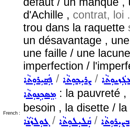
défaut / un manque , u
d'Achille ,
contrat, loi .
trou dans la raquette
un désavantage , une 
une faille / une lacune 
imperfection / l'imperf
/
/
ܓܲܙܝܘܼܬܵܐ
ܨܪܝܼܟ݂ܘܼܬܵܐ
ܦܲܩܝܼܪܘܼܬܵܐ
: la pauvreté , 
ܡܸܣܟܹܢܘܼܬܵܐ
besoin , la disette / 
French :
/
/
ܒܨܝܼܪܘܼܬܵܐ
ܩܲܠܝܼܠܘܼܬܵܐ
ܓܘܼܠܙܵܢܵܐ