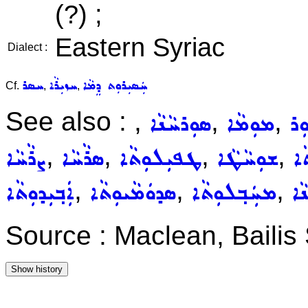
(?) ;
Eastern Syriac
Dialect :
ܚܲܣܝܼܪܘܼܬ ܕܸܡܵܐ
ܚܙܝܼܪܵܐ
ܚܣܪ
Cf.
,
,
See also :
,
,
,
ܼܪ
ܡܘܼܡܵܐ
ܣܘܼܪܚܵܢܵܐ
,
,
,
,
ܵܐ
ܫܘܼܚܵܛܵܐ
ܛܦܝܼܠܘܼܬܵܐ
ܣܪܵܚܵܐ
ܨܪܵܚܵܐ
,
,
,
ܵܐ
ܡܚܲܒ݂ܠܘܼܬܵܐ
ܣܕܘܿܡܵܝܘܼܬܵܐ
ܐܲܒ݂ܝܼܕܘܼܬܵܐ
Source : Maclean, Baili