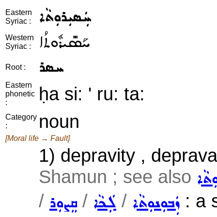
ܚܲܣܝܼܪܘܼܬܵܐ
Eastern
Syriac :
ܚܰܣܺܝܪܽܘܬܳܐ
Western
Syriac :
ܚܣܪ
Root :
Eastern
ḥa si: ' ru: ta:
phonetic
:
noun
Category
:
[Moral life → Fault]
1) depravity , deprava
Shamun ; see also
ܼܬܵܐ
/
/
/
: a 
ܙܲܒܘܼܢܘܼܬܵܐ
ܠܲܟܵܐ
ܩܸܨܘܼܪ