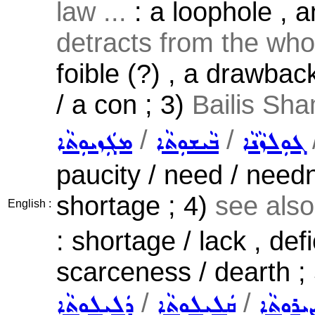
law ...
: a loophole , a
detracts from the who
foible (?) , a drawba
/ a con ; 3)
Bailis Sh
/
/
ܓܘܼܠܙܵܢܵܐ
ܒܵܝܫܘܼܬܵܐ
ܡܓܲܙܝܘܼܬܵܐ
paucity / need / needne
shortage ; 4)
see als
English :
: shortage / lack , defi
scarceness / dearth ;
/
/
ܝܼܪܘܼܬܵܐ
ܩܲܠܝܼܠܘܼܬܵܐ
ܕܲܠܝܼܠܘܼܬܵܐ