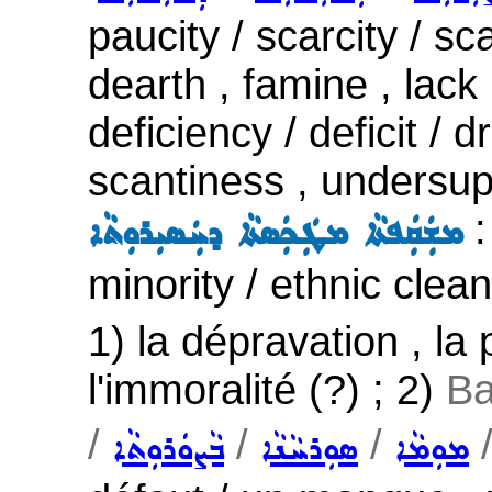
paucity / scarcity / sca
dearth , famine , lack
deficiency / deficit / 
scantiness , undersupp
:
ܡܫܲܩܲܦܬܵܐ ܡܛܲܟܲܣܬܵܐ ܕܚܲܣܝܼܪܘܼܬܵܐ
minority / ethnic clean
1) la dépravation , la 
l'immoralité (?) ; 2)
Ba
/
/
/
ܡܘܼܡܵܐ
ܣܘܼܪܚܵܢܵܐ
ܒܵܨܘܿܪܘܼܬܵܐ