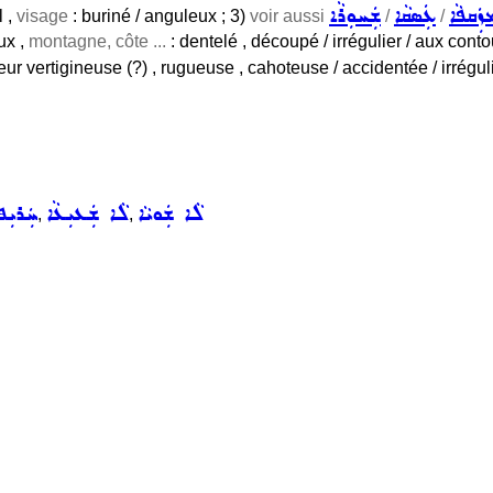
ܙܲܩܦܵܐ
ܥܲܣܩܵܐ
ܫܲܚܘܼܪܵܐ
l ,
visage
: buriné / anguleux ; 3)
voir aussi
/
/
eux ,
montagne, côte ...
: dentelé , découpé / irrégulier / aux conto
eur vertigineuse (?) , rugueuse , cahoteuse / accidentée / irrégu
ܠܵܐ ܫܲܘܝܵܐ
ܠܵܐ ܫܲܥܝܼܥܵܐ
ܚܲܪܝܼܦ
,
,