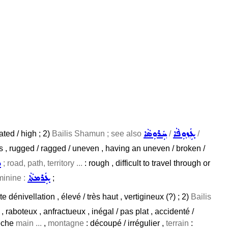
ܥܲܙܘܼܦܵܐ
ܚܲܪܘܼܣܵܐ
vated / high ; 2)
Bailis Shamun ; see also
/
/
es , rugged / ragged / uneven , having an uneven / broken /
ܡ
; road, path, territory ...
: rough , difficult to travel through or
ܥܲܪܡܬܵܐ
minine :
;
rte dénivellation , élevé / très haut , vertigineux (?) ; 2)
Bailis
, raboteux , anfractueux , inégal / pas plat , accidenté /
êche
main ...
,
montagne
: découpé / irrégulier ,
terrain
: