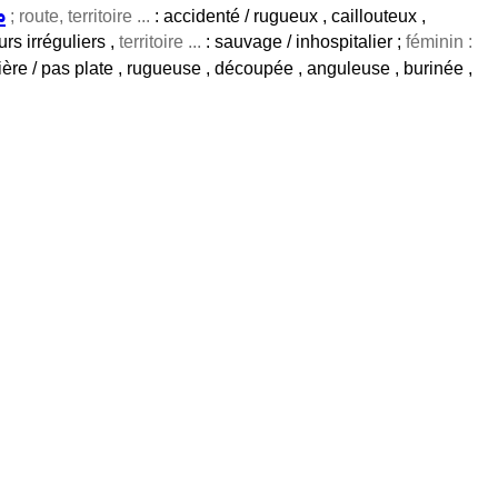
ܡ
; route, territoire ...
: accidenté / rugueux , caillouteux ,
urs irréguliers ,
territoire ...
: sauvage / inhospitalier ;
féminin :
lière / pas plate , rugueuse , découpée , anguleuse , burinée ,