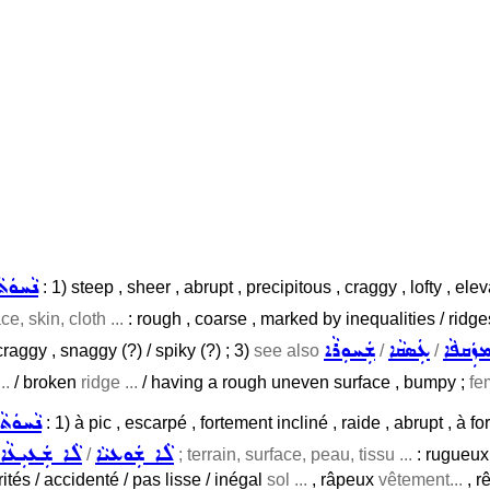
ܢܵܚܘܿܬܵ
: 1) steep , sheer , abrupt , precipitous , craggy , lofty , ele
ce, skin, cloth ...
: rough , coarse , marked by inequalities / ridg
ܙܲܩܦܵܐ
ܥܲܣܩܵܐ
ܫܲܚܘܼܪܵܐ
craggy , snaggy (?) / spiky (?) ; 3)
see also
/
/
..
/ broken
ridge ...
/ having a rough uneven surface , bumpy ;
fe
ܢܵܚܘܿܬܵ
: 1) à pic , escarpé , fortement incliné , raide , abrupt , à fo
ܠܵܐ ܫܲܘܥܝܵܐ
ܠܵܐ ܫܲܥܝܼܥܵܐ
/
; terrain, surface, peau, tissu ...
: rugueux 
rités / accidenté / pas lisse / inégal
sol ...
, râpeux
vêtement...
, r