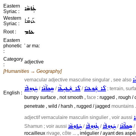
Eastern
ܥܲܪܡܵܐ
Syriac :
Western
ܥܰܪܡܳܐ
Syriac :
ܥܪܡ
Root :
Eastern
phonetic
' ar ma:
:
Category
adjective
:
[Humanities → Geography]
ܐ
vernacular adjective masculine singular , see also
ܠܵܐ ܫܲܘܥܝܵܐ
ܠܵܐ ܫܲܥܝܼܥܵܐ
ܣܸܟܪܵܢܵܐ
ܚܲܙܘܼܦܵܐ
/
/
/
; terrain, surfa
English :
bumpy surface , not smooth ,
face
: rugged , rough / 
penetrate , wild / harsh , rugged / jagged
mountains .
ܐ
adjectif vernaculaire masculin singulier , voir aussi
ܣܸܟܪܵܢܵܐ
ܚܲܙܘܼܦܵܐ
ܥܲܙܘܼܦܵܐ
ܚܲܪܘܼܣܵܐ
Shamun ; voir aussi
/
/
/
/
rocailleux
rivage, côte ...
, irrégulier / ayant des aspé