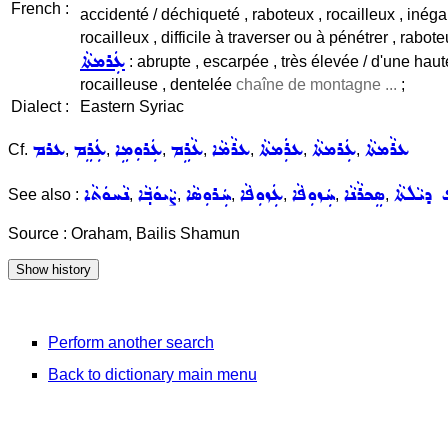
French :
accidenté / déchiqueté , raboteux , rocailleux , inéga
rocailleux , difficile à traverser ou à pénétrer , rabot
ܥܲܪܡܬܵܐ
: abrupte , escarpée , très élevée / d'une haut
rocailleuse , dentelée
chaîne de montagne ...
;
Dialect :
Eastern Syriac
ܥܪܵܡܬܵܐ
ܥܲܪܡܬܵܐ
ܥܪܲܡܬܵܐ
ܥܪܵܡܵܐ
ܥܵܪܹܡ
ܥܲܪܘܼܡܹܐ
ܥܲܪܸܡ
ܥܪܡ
Cf.
,
,
,
,
,
,
,
 ܕܝܵܠܬܵܐ
ܣܸܟܪܵܢܵܐ
ܚܲܙܘܼܦܵܐ
ܥܲܙܘܼܦܵܐ
ܚܲܪܘܼܣܵܐ
ܨܵܝܘܿܒ݂ܵܐ
ܢܵܚܘܿܬܵܐ
See also :
,
,
,
,
,
,
Source : Oraham, Bailis Shamun
Perform another search
Back to dictionary main menu