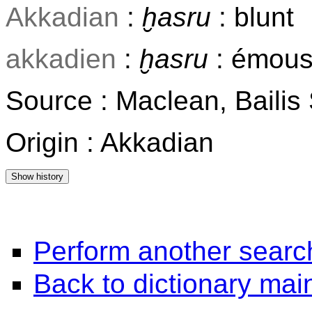
Akkadian
:
ḫasru
: blunt
akkadien
:
ḫasru
: émouss
Source : Maclean, Baili
Origin : Akkadian
Perform another searc
Back to dictionary ma