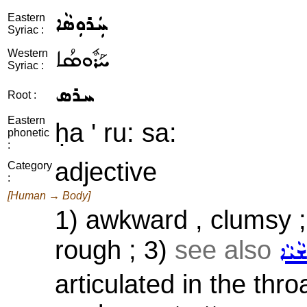
ܚܲܪܘܼܣܵܐ
Eastern
Syriac :
ܚܰܪܽܘܣܳܐ
Western
Syriac :
ܚܪܣ
Root :
Eastern
ḥa ' ru: sa:
phonetic
:
adjective
Category
:
[Human → Body]
1) awkward , clumsy 
rough ; 3)
see also
ܵܝܵܐ
articulated in the thr