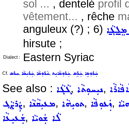
sol ...
, dentelé
profil
vêtement...
, rêche
ma
anguleux (?) ; 6)
ܡܸܠܓܵܐ
hirsute ;
Eastern Syriac
Dialect :
ܚܲܪܘܼܣܹܐ
ܚܲܪܸܣ
ܚܲܪܘܼܣܵܐܝܼܬ
ܚܵܪܘܼܣܵܐ
ܚܲܪܝܼܣܵܐ
ܚܪܣ
Cf.
,
,
,
,
,
See also :
,
,
ܐܦܵܐܪܵܐ
ܢܝܼܚܘܼܬܵܐ
ܓܵܓܵܐ
,
,
,
,
ܝܵܐ
ܙܲܥܘܼܦܵܐ
ܬܘܝܼܗܵܐ
ܡܥܝܼܩܵܢܵܐ
ܨܲܪܨܵܓ݂
,
ܠܵܐ ܫܲܘܝܵܐ
ܫܲܥܝܼܥܵܐ