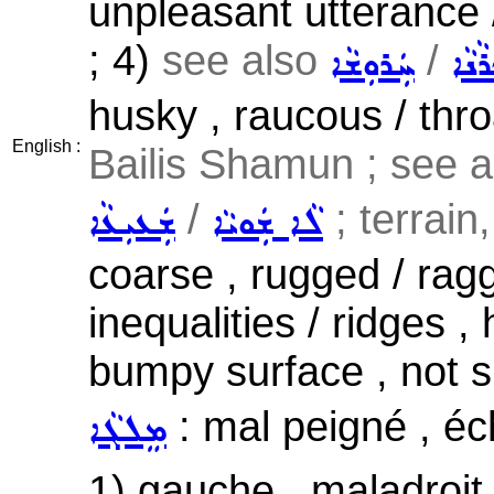
unpleasant utterance 
; 4)
see also
/
ܵܢܵܐ
ܚܲܪܘܼܫܵܐ
husky , raucous / thro
English :
Bailis Shamun ; see 
/
; terrain,
ܠܵܐ ܫܲܘܝܵܐ
ܫܲܥܝܼܥܵܐ
coarse , rugged / rag
inequalities / ridges 
bumpy surface , not 
: mal peigné , éch
ܡܸܠܓܵܐ
1) gauche , maladroit