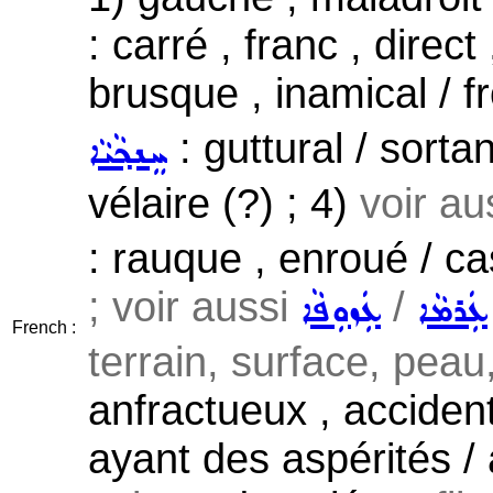
: carré , franc , direc
brusque , inamical / fr
: guttural / sorta
ܚܸܢܟ݂ܵܝܵܐ
vélaire (?) ; 4)
voir au
: rauque , enroué / cas
; voir aussi
/
ܥܲܪܡܵܐ
ܥܲܙܘܼܦܵܐ
French :
terrain, surface, peau, 
anfractueux , accident
ayant des aspérités / 