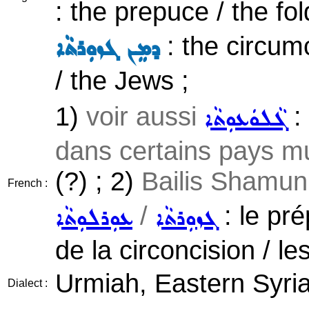
: the prepuce / the fol
: the circum
ܕܡܸܢ ܓܙܘܼܪܬܵܐ
/ the Jews ;
1)
voir aussi
: 
ܓܵܠܘܿܥܘܼܬܵܐ
dans certains pays m
(?) ; 2)
Bailis Shamun 
French :
/
: le pr
ܓܙܘܼܪܬܵܐ
ܥܘܼܪܠܘܼܬܵܐ
de la circoncision / les
Urmiah, Eastern Syria
Dialect :