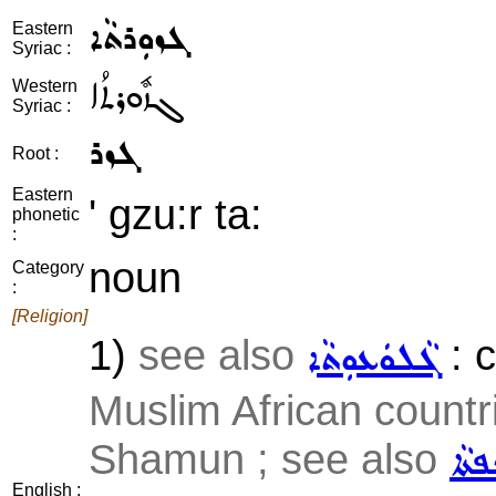
ܓܙܘܼܪܬܵܐ
Eastern
Syriac :
ܓܙܽܘܪܬܳܐ
Western
Syriac :
ܓܙܪ
Root :
Eastern
' gzu:r ta:
phonetic
:
noun
Category
:
[Religion]
1)
see also
: c
ܓܵܠܘܿܥܘܼܬܵܐ
Muslim African countr
Shamun ; see also
ܦܬܵܐ
English :