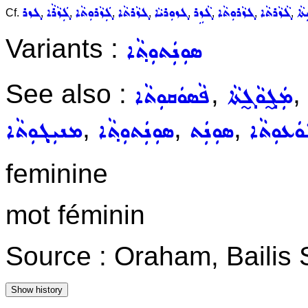
ܬܵܐ
ܓܵܙܵܪܬܵܐ
ܓܙܵܪܘܼܬܵܐ
ܓܵܙܹܪ
ܓܙܘܼܪܝܵܐ
ܓܙܵܪܬܵܐ
ܓܲܙܵܪܘܼܬܵܐ
ܓܲܙܵܪܵܐ
ܓܙܪ
Cf.
,
,
,
,
,
,
,
,
Variants :
ܣܘܼܢܲܬܘܼܬ݂ܵܐ
See also :
,
,
ܡܲܓ̰ܘܵܓ̰ܬܵܐ
ܦܵܣܘܿܩܘܼܬܵܐ
,
,
,
ܿܥܘܼܬܵܐ
ܣܘܼܢܲܬ
ܣܘܼܢܲܬܘܼܬ݂ܵܐ
ܡܢܝܼܓ݂ܘܼܬܵܐ
feminine
mot féminin
Source : Oraham, Bailis