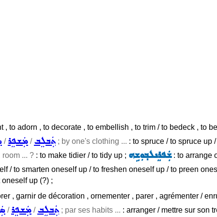
 , to adorn , to decorate , to embellish , to trim / to bedeck , to 
ܬܲܒܠܸܒ
ܡܲܫܦܸܪ
ܣ
/
/
; by one's clothing ...
: to spruce / to spruce up 
ܫܲܦܪܸܢܠܒ݂ܘܼܫܹܗ
,
room ... ?
: to make tidier / to tidy up ;
: to arrange 
lf / to smarten oneself up / to freshen oneself up / to preen onesel
oneself up (?) ;
orer , garnir de décoration , ornementer , parer , agrémenter / en
ܬܲܒܠܸܒ
ܡܲܫܦܸܪ
ܣܲ
/
/
; par ses habits ...
: arranger / mettre sur son t