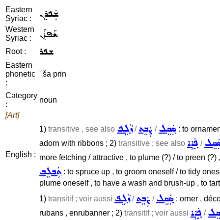
Eastern
ܫܲܦܪܸܢ
Syriac :
Western
ܫܰܦܪܶܢ
Syriac :
ܫܦܪ
Root :
Eastern
phonetic
' ša prin
:
Category
noun
:
[Art]
ܣܲܩܸܠ
ܨܲܒܸܬ
ܙܵܠܹܦ
1)
transitive , see also
/
/
: to ornament
ܲܩܸܠ
ܦܲܐܹܐ
adorn with ribbons ; 2)
transitive ; see also
/
English :
more fetching / attractive , to plume (?) / to preen (?) 
ܬܲܒܠܸܒ
: to spruce up , to groom oneself / to tidy onese
plume oneself , to have a wash and brush-up , to tart 
ܣܲܩܸܠ
ܨܲܒܸܬ
ܙܵܠܹܦ
1)
transitif ; voir aussi
/
/
: orner , déc
ܩܸܠ
ܦܲܐܹܐ
rubans , enrubanner ; 2)
transitif ; voir aussi
/