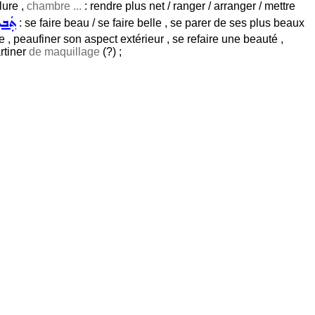
lure ,
chambre ...
: rendre plus net / ranger / arranger / mettre
ܬܲܒܠ
: se faire beau / se faire belle , se parer de ses plus beaux
te , peaufiner son aspect extérieur , se refaire une beauté ,
artiner
de maquillage
(?) ;