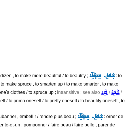
ܫܲܦܪܸܢ ܒܸܢܒ݂ܵܪܹ̈ܐ
bedizen , to make more beautiful / to beautify ;
: to
/ to make spruce , to smarten up / to make smarter , to make
ܫܵܦܹܪ
ܦܵܐܹܐ
one's clothes / to spruce up ;
intransitive ; see also
/
/
f / to primp oneself / to pretty oneself / to beautify oneself , to
ܫܲܦܪܸܢ ܒܸܢܒ݂ܵܪܹ̈ܐ
rubanner , embellir / rendre plus beau ;
: orner de
rente-et-un , pomponner / faire beau / faire belle , parer de