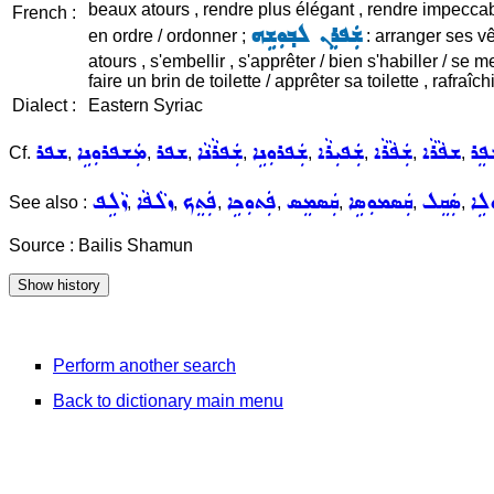
beaux atours , rendre plus élégant , rendre impeccabl
French :
ܫܲܦܪܸܢ ܠܒ݂ܘܼܫܹܗ
en ordre / ordonner ;
: arranger ses v
atours , s'embellir , s'apprêter / bien s'habiller / se
faire un brin de toilette / apprêter sa toilette , rafra
Dialect :
Eastern Syriac
ܦܸܪ
ܫܦܵܪܵܐ
ܫܲܦܵܪܵܐ
ܫܲܦܝܼܪܵܐ
ܫܲܦܪܘܼܢܹܐ
ܫܲܦܪܵܢܵܐ
ܫܦܪ
ܡܲܫܦܪܘܼܢܹܐ
ܫܦܪ
Cf.
,
,
,
,
,
,
,
,
ܠܹܐ
ܣܲܩܸܠ
ܩܲܣܡܘܼܣܹܐ
ܩܲܣܡܸܣ
ܦܲܬܘܼܟܹܐ
ܦܲܬܸܟ
ܙܠܵܦܵܐ
ܙܵܠܹܦ
See also :
,
,
,
,
,
,
,
Source : Bailis Shamun
Perform another search
Back to dictionary main menu