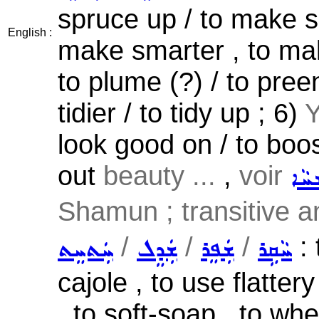
spruce up / to make s
English :
make smarter , to mak
to plume (?) / to pree
tidier / to tidy up ; 6)
Y
look good on / to boo
out
beauty ...
,
voir
ܚܵܐ
Shamun ; transitive an
/
/
/
: 
ܚܵܩܹܪ
ܫܲܦܸܪ
ܫܲܕܸܠ
ܚܲܬܚܸܬ
cajole , to use flattery
, to soft-soap , to whe