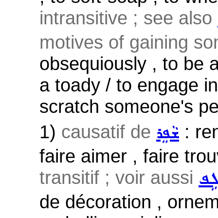
intransitive ; see also
motives of gaining s
obsequiously , to be 
a toady / to engage in
scratch someone's per
1)
causatif de
: ren
ܫܵܦܸܪ
faire aimer , faire tr
transitif ; voir aussi
ܠܹܦ
de décoration , ornem