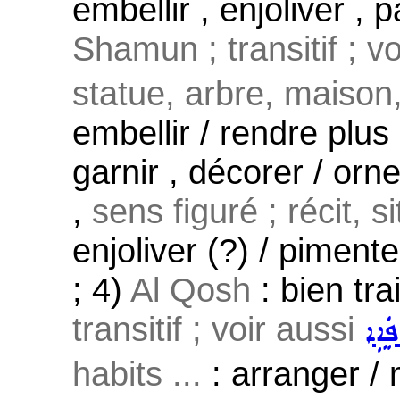
embellir , enjoliver , 
Shamun ; transitif ; v
statue, arbre, maison,
embellir / rendre plus
garnir , décorer / or
,
sens figuré ; récit, si
enjoliver (?) / pimente
; 4)
Al Qosh
: bien tra
transitif ; voir aussi
ܦܲܐܹܐ
habits ...
: arranger / 