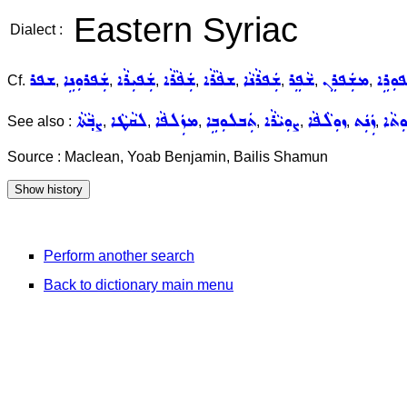
Eastern Syriac
Dialect :
ܘܼܪܹܐ
ܡܫܲܦܪܸܢ
ܫܵܦܸܪ
ܫܲܦܪܵܢܵܐ
ܫܦܵܪܵܐ
ܫܲܦܵܪܵܐ
ܫܲܦܝܼܪܵܐ
ܫܲܦܪܘܼܢܹܐ
ܫܦܪ
Cf.
,
,
,
,
,
,
,
,
ܬܵܐ
ܙܲܢܲܬ
ܙܘܼܠܵܦܵܐ
ܨܘܼܝܵܪܵܐ
ܬܲܒܠܘܼܒܹܐ
ܡܙܲܠܦܵܐ
ܠܩܵܛܵܐ
ܨܒ݂ܵܬܵܐ
See also :
,
,
,
,
,
,
,
Source : Maclean, Yoab Benjamin, Bailis Shamun
Perform another search
Back to dictionary main menu