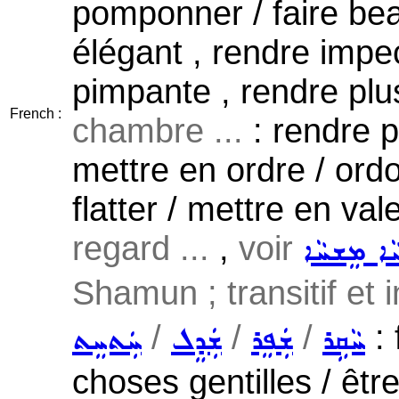
pomponner / faire beau
élégant , rendre impe
pimpante , rendre plus
French :
chambre ...
: rendre p
mettre en ordre / ord
flatter / mettre en va
regard ...
,
voir
ܐ ܡܸܫܚܵܐ
Shamun ; transitif et i
/
/
/
: 
ܚܵܩܹܪ
ܫܲܦܸܪ
ܫܲܕܸܠ
ܚܲܬܚܸܬ
choses gentilles / être