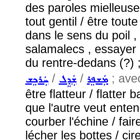
des paroles mielleuse
tout gentil / être toute
dans le sens du poil 
salamalecs , essayer d
du rentre-dedans (?) 
/
/
; ave
ܡܲܫܦܸܪ
ܫܲܕܸܠ
ܚܲܪܟܸܫ
être flatteur / flatter
que l'autre veut ente
courber l'échine / faire
lécher les bottes / ci