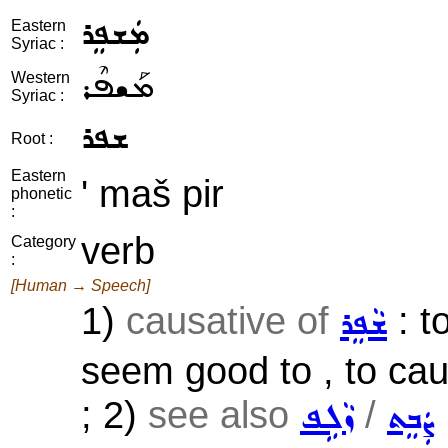
ܡܲܫܦܸܪ
Eastern
Syriac :
ܡܰܫܦܶܪ
Western
Syriac :
ܫܦܪ
Root :
Eastern
' maš pir
phonetic
:
verb
Category
:
[Human → Speech]
1)
causative of
: t
ܫܵܦܸܪ
seem good to , to caus
; 2)
see also
/
ܨܲܒܸܬ
ܙܵܠܹܦ