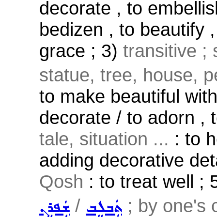
decorate , to embellish
bedizen , to beautify 
grace ; 3)
transitive ;
statue, tree, house, p
to make beautiful with
decorate / to adorn , 
tale, situation ...
: to 
adding decorative deta
Qosh
: to treat well ; 
/
; by one's c
ܬܲܒܠܸܒ
ܫܲܦܪܸܢ