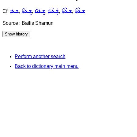
ܫܥܵܬܵܐ
ܫܥܵܬܵܐ
ܫܲܥܵܝܵܐ
ܫܹܥܝܵܐ
ܫܸܥܬܵܐ
ܫܥܐ
Cf.
,
,
,
,
,
Source : Bailis Shamun
Perform another search
Back to dictionary main menu