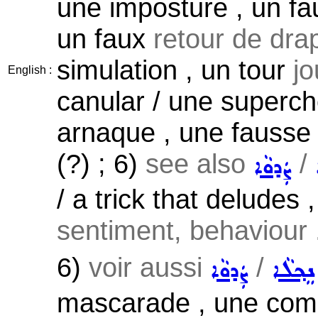
une imposture , un fa
un faux
retour de drap
simulation , un tour
jo
English :
canular / une superch
arnaque , une fausse
(?) ; 6)
see also
/
ܨܲܕܘܵܐ
/ a trick that deludes
sentiment, behaviour .
6)
voir aussi
/
ܢܸܟ݂ܠܵܐ
ܨܲܕܘܵܐ
mascarade , une coméd