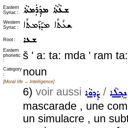
ܫܥܵܬܵܐ ܡܕܲܪܲܡܬܵܐ
Eastern
Syriac :
ܫܥܳܬܳܐ ܡܕܰܪܰܡܬܳܐ
Western
Syriac :
ܫܥܐ
Root :
Eastern
š ' a: ta: mda ' ram ta:
phonetic
:
noun
Category
:
[Moral life → Intelligence]
6)
voir aussi
/
ܢܸܟ݂ܠܵܐ
ܨܲܕܘܵܐ
mascarade , une coméd
un simulacre , un subt