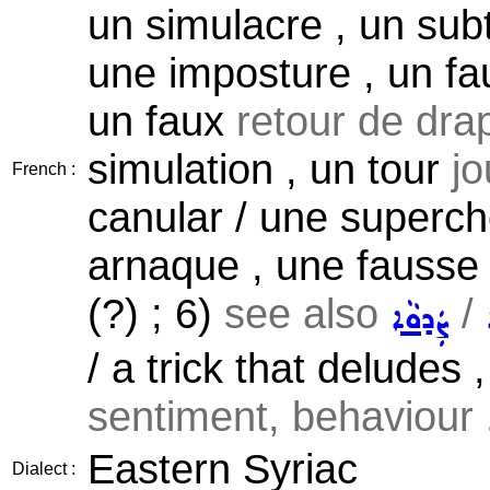
un simulacre , un subt
une imposture , un fa
un faux
retour de drap
simulation , un tour
jo
French :
canular / une superch
arnaque , une fausse
(?) ; 6)
see also
/
ܨܲܕܘܵܐ
/ a trick that deludes
sentiment, behaviour .
Eastern Syriac
Dialect :