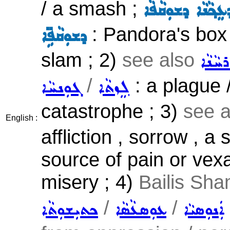
/ a smash ;
: Pandora's box
ܕܫܘܼܩܵܦܹ̈ܐ
slam ; 2)
see also
ܚܵܢܵܐ
/
: a plague 
ܠܸܙܬܵܐ
ܓܘܼܢܚܵܐ
catastrophe ; 3)
see 
English :
affliction , sorrow , a
source of pain or vexa
misery ; 4)
Bailis Sha
/
/
ܐܲܢܘܼܣܝܵܐ
ܥܘܼܣܥܵܣܵܐ
ܟܬܝܼܫܘܼܬܵܐ