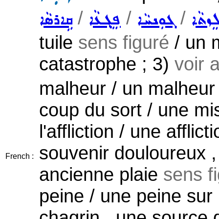
/
/
/
ܸܙܬܵܐ
ܓܘܼܢܚܵܐ
ܦܸܓ݂ܥܵܐ
ܩܹܐܪܣܵܐ
tuile
sens figuré
/ un 
catastrophe ; 3)
voir 
malheur / un malheur /
coup du sort / une mis
l'affliction / une affli
souvenir douloureux ,
French :
ancienne plaie
sens f
peine / une peine sur 
chagrin , une source 