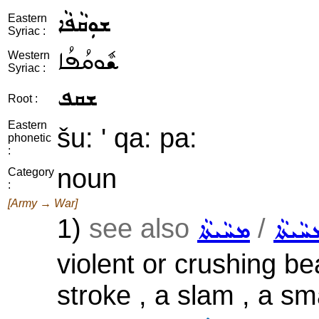
ܫܘܼܩܵܦܵܐ
Eastern
Syriac :
ܫܽܘܩܳܦܳܐ
Western
Syriac :
ܫܩܦ
Root :
Eastern
šu: ' qa: pa:
phonetic
:
noun
Category
:
[Army → War]
1)
see also
/
ܚܵܝܬܵܐ
ܡܚܵܝܬܵܐ
violent or crushing beat
stroke , a slam , a s