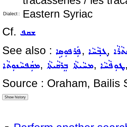
tracasseries / les trac
Eastern Syriac
Dialect :
Cf.
ܫܩܦ
See also :
,
,
ܵܪܵܐ
ܓܒ݂ܵܚܵܐ
ܦܲܪܦܘܼܣܹܐ
,
,
ܛܘܼܦܵܚܵܐ
ܡܚܵܝܬܵܐ ܒܸܪܩܵܝܬܵܐ
ܡܩܲܦܚܵܢܘܼܬܵܐ
Source : Oraham, Bailis