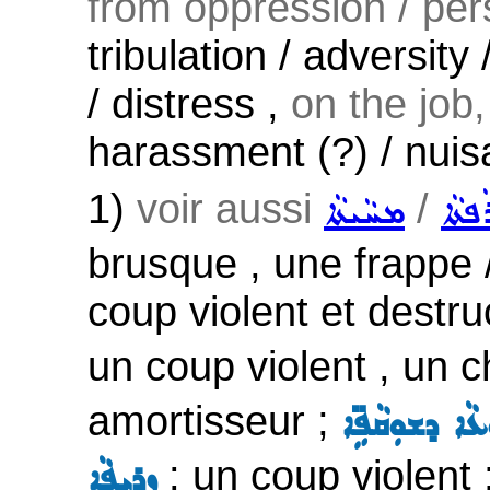
from oppression / pers
tribulation / adversity
/ distress ,
on the job,
harassment (?) / nuis
1)
voir aussi
/
ܦܬܵܐ
ܡܚܵܝܬܵܐ
brusque , une frappe /
coup violent et destruc
un coup violent , un c
amortisseur ;
ܥܵܐ ܕܫܘܼܩܵܦܹ̈ܐ
: un coup violent 
ܙܪܝܼܦܵܐ