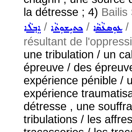
la détresse ; 4)
Bailis
/
/
/
ܥܘܼܣܥܵܣܵܐ
ܟܬܝܼܫܘܼܬܵܐ
ܐܸܒ݂ܠܵܐ
résultant de l'oppressi
une tribulation / un cal
épreuve / des épreuves
expérience pénible / 
expérience traumatisa
détresse , une souffra
tribulations / les affre