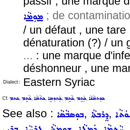
passif , une marque d
; de contamination
ܡܘܼܡܵܐ
/ un défaut , une tare
dénaturation (?) / un
...
: une marque d'infe
déshonneur , une mar
Eastern Syriac
Dialect :
ܟܘܼܬܡܵܢܵܐ
ܟܲܬܸܡ
ܟܵܬܹܡ
ܟܲܬܘܼܡܹܐ
ܟܬܵܡܵܐ
ܟܵܬܹܡ
ܟܬܡ
Cf.
,
,
,
,
,
,
See also :
,
,
ܿܬܵܐ
ܕܸܪܒܬܵܐ
ܒܘܼܣܒܵܣܵܐ
,
,
,
,
ܚܵܬܡܵܐ
ܕܲܡܓ݂ܵܐ
ܫܘܼܡܬ݂ܵܐ
ܓ̰ܸܪܚܵܐ
ܒܪܝܼܢ