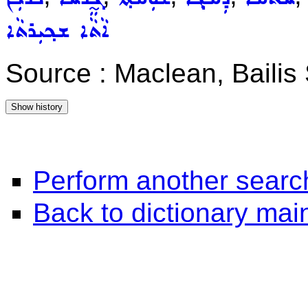
ܐܵܬܵܐ ܫܟ݂ܝܼܪܬܵܐ
Source : Maclean, Baili
Perform another searc
Back to dictionary ma