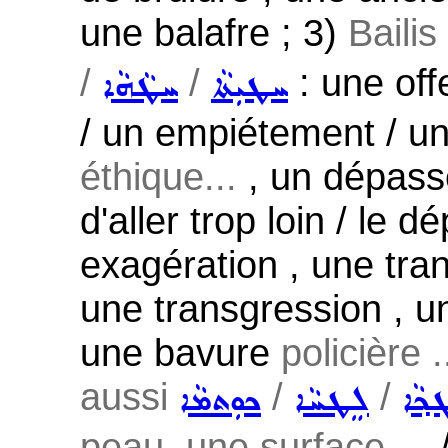
une balafre ; 3)
Baili
/
/
: une of
ܚܛܝܼܬܵܐ
ܚܛܵܗܵܐ
/ un empiétement / un
éthique...
, un dépasse
d'aller trop loin / le
exagération , une tr
une transgression , u
une bavure
policière .
aussi
/
/
ܟ݂ܵܐ
ܠܸܛܚܵܐ
ܟܘܼܬܡܵܐ
peau, une surface ...
/