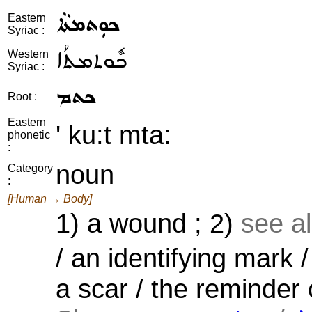
ܟܘܼܬܡܬܵܐ
Eastern
Syriac :
ܟܽܘܬܡܬܳܐ
Western
Syriac :
ܟܬܡ
Root :
Eastern
' ku:t mta:
phonetic
:
noun
Category
:
[Human → Body]
1) a wound ; 2)
see a
/ an identifying mark 
a scar / the reminder 