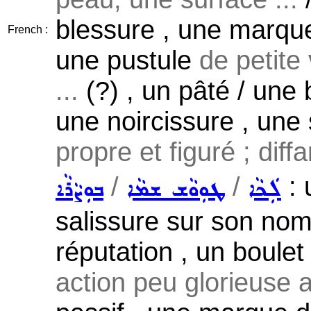
blessure , une marque
French :
une pustule
de petite 
...
(?) , un pâté / une
une noircissure , une 
propre et figuré ; diffa
/
/
: 
ܠܲܟܵܐ
ܛܘܼܘܵܫ ܫܡܵܐ
ܒܘܼܨܵܪܵܐ
salissure sur son nom 
réputation , un boule
action peu glorieuse 