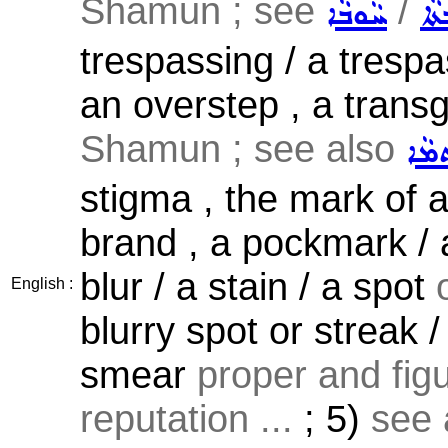
Shamun ; see
/
ܵܐ
ܚܵܘܒܵܐ
trespassing / a trespa
an overstep , a transg
Shamun ; see also
ܡܵܐ
stigma , the mark of 
brand , a pockmark /
blur / a stain / a spot
English :
blurry spot or streak /
smear
proper and fig
reputation ...
; 5)
see 