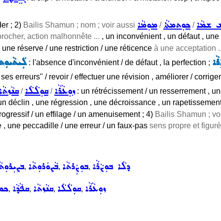
ܫ ܫܡܵܐ
ܟܘܼܬܡܬܵܐ
ܡܘܼܡܵܐ
der ; 2)
Bailis Shamun ; nom ; voir aussi
/
/
procher, action malhonnête ...
, un inconvénient , un défaut , une
une réserve / une restriction / une réticence
à une acceptation ..
ܪܵܐ
ܠܲܝܬܵܝܘܼܬ
: l'absence d'inconvénient / de défaut , la perfection ;
 ses erreurs" / revoir / effectuer une révision , améliorer / corriger
ܙܘܼܥܵܪܵܐ
ܩܘܼܠܵܠܵܐ
ܩܢܵܙܬܵܐ
/
/
: un rétrécissement / un resserrement , un
 un déclin , une régression , une décroissance , un rapetissemen
rogressif / un effilage / un amenuisement ; 4)
Bailis Shamun ; vo
 , une peccadille / une erreur / un faux-pas
sens propre et figuré
ܕܠܵܐ ܒܘܼܨܵܪܵܐ
ܒܘܼܨܲܪܬܵܐ
ܒܵܨܘܿܪܘܼܬܵܐ
ܒܨܝܼܪܘܼܬܵ
,
,
,
ܙܘܼܥܵܪܵܐ
ܩܘܼܠܵܠܵܐ
ܩܢܵܙܬܵܐ
ܩܦܵܕܵܐ
ܟܡܝ
,
,
,
,