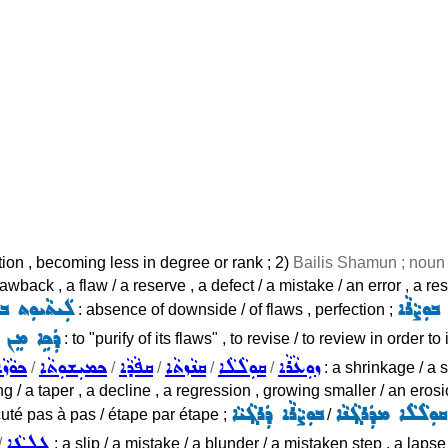
ction , becoming less in degree or rank ; 2)
Bailis Shamun ; noun 
rawback , a flaw / a reserve , a defect / a mistake / an error , a re
ܒܘܼܨܵܪܵܐ
ܠܲܝܬܵܝܘܼܬ ܒܘܼ
: absence of downside / of flaws , perfection ;
ܕܲܟܹܐ ܡܸܢ ܒܘ
: to "purify of its flaws" , to revise / to review in order t
ܙܘܼܥܵܪܵܐ
ܩܘܼܠܵܠܵܐ
ܩܢܵܙܬܵܐ
ܩܦܵܕܵܐ
ܟܡܝܼܫܘܼܬܵܐ
ܟܘܵܙܵܐ
/
/
/
/
/
: a shrinkage / a s
ing / a taper , a decline , a regression , growing smaller / an eros
ܩܘܼܠܵܠܵܐ ܡܕܲܪܓ݂ܵܢܵܐ
ܒܘܼܨܵܪܵܐ ܕܲܪܓ݂ܵܝܵܐ
cuté pas à pas / étape par étape ;
/
ܓܸܠܛܵܐ
/
: a slip / a mistake / a blunder / a mistaken step , a lapse 