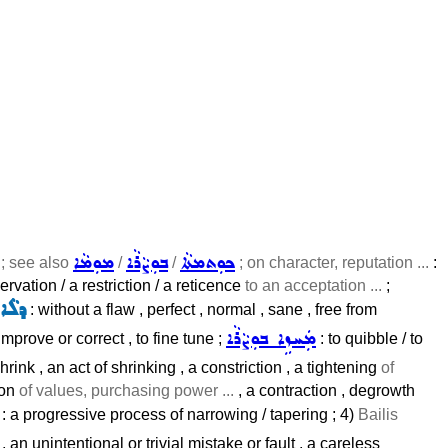
ܟܘܼܬܡܬܵܐ
ܒܘܼܨܵܪܵܐ
ܡܘܼܡܵܐ
; see also
/
/
; on character, reputation ...
:
servation / a restriction / a reticence
to an acceptation ...
;
ܕܠܵܐ 
: without a flaw , perfect , normal , sane , free from
ܡܲܚܙܹܐ ܒܘܼܨܵܪܵܐ
o improve or correct , to fine tune ;
: to quibble / to
hrink , an act of shrinking , a constriction , a tightening
of
ion
of values, purchasing power ...
, a contraction , degrowth
: a progressive process of narrowing / tapering ; 4)
Bailis
, an unintentional or trivial mistake or fault , a careless