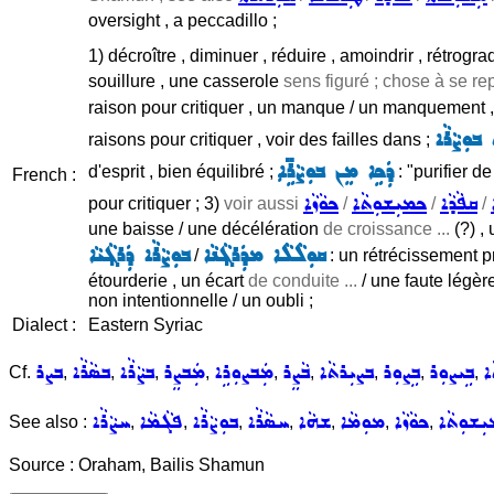
oversight , a peccadillo ;
1) décroître , diminuer , réduire , amoindrir , rétrogra
souillure , une casserole
sens figuré ; chose à se re
raison pour critiquer , un manque / un manquement , 
 ܒܘܼܨܵܪܵܐ
raisons pour critiquer , voir des failles dans ;
ܲܕܲܟܹܐ ܡܸܢ ܒܘܼܨܵܪܹ̈ܐ
d'esprit , bien équilibré ;
: "purifier de
French :
ܩܦܵܕܵܐ
ܟܡܝܼܫܘܼܬܵܐ
ܟܘܵܙܵܐ
pour critiquer ; 3)
voir aussi
/
/
/
une baisse / une décélération
de croissance ...
(?) ,
ܩܘܼܠܵܠܵܐ ܡܕܲܪܓ݂ܵܢܵܐ
ܒܘܼܨܵܪܵܐ ܕܲܪܓ݂ܵܝܵܐ
/
: un rétrécissement p
étourderie , un écart
de conduite ...
/ une faute légère
non intentionnelle / un oubli ;
Dialect :
Eastern Syriac
ܐ
ܒܹܝܨܘܼܪ
ܒܹܨܘܼܪ
ܒܨܝܼܪܬܵܐ
ܒܵܨܸܪ
ܡܲܒܨܘܼܪܹܐ
ܡܲܒܨܸܪ
ܒܨܵܪܵܐ
ܒܣܵܪܵܐ
ܒܨܪ
Cf.
,
,
,
,
,
,
,
,
,
ܼܫܘܼܬܵܐ
ܟܘܵܙܵܐ
ܡܘܼܡܵܐ
ܫܗܵܐ
ܚܣܵܪܵܐ
ܒܘܼܨܵܪܵܐ
ܦܓܵܡܵܐ
ܚܨܵܪܵܐ
See also :
,
,
,
,
,
,
,
Source : Oraham, Bailis Shamun