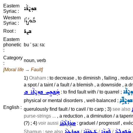
Eastern
ܒܘܼܨܵܪܵܐ
Syriac :
Western
ܒܽܘܨܳܪܳܐ
Syriac :
ܒܨܪ
Root :
Eastern
phonetic
bu ' ṣa: ra:
:
Category
noun, verb
:
[Moral life → Fault]
1)
Oraham
: to decrease , to diminish , failing , redu
a spot / a taint / a fault / a blemish , a downside , a d
ܨܵܪܵܐ
ܡܲܫܟ̰ܸܚ ܒܘܼܨܵܪܵܐ ܒ
: to find fault with / to quarrel ;
ܼܲܨܵܪܹ̈ܐ
physical or mental disorders , well-balanced ;
English :
querulously find fault / to cavil / to carp ; 3)
see also
purse-strings ...
, a reduction , a diminution / a taper
ܡܕܲܪܓ݂ܵܢܵܐ
(?) ; 4)
voir aussi
: graduel / progressif , exé
ܡܲܦܘܼܠܬܵܐ
ܦܵܘܕܵܐ
ܛܲܥܘܵܢܵܐ
ܫܘܼܪܥܬܵܐ
Shamun ; see also
/
/
/