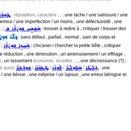
ܛܘܼܘܵ
; réputation, caractère ...
: une tache / une salissure / une
 erreur / une imperfection / un moins , une défectuosité , une
ܡܲܫܟ̰ܸܚ ܒܘܼܨܵܪܵܐ ܒ
.
;
: trouver à redire à , critiquer / trouver des
ܕܠܵܐ ܒܘܼܨܵ
: sans défaut , parfait , normal , sain de corps et
ܡܲܚܙܹܐ ܒܘܼܨܵܪܵܐ
 ;
: chicaner / chercher la petite bête , critiquer
e réduction , une diminution , un amenuisement / un effilage ,
t , un tassement
économie, recettes ...
, une décroissance (?) ;
ܓܸܠܛܵܐ
ܡܲܦܘܼܠܬܵܐ
ܦܵܘܕܵܐ
ܛܲܥܘܵܢܵܐ
ܫܘܼܪܥܬܵܐ
ir aussi
/
/
/
/
: une
/ une bévue , une méprise / un lapsus , une erreur bénigne et