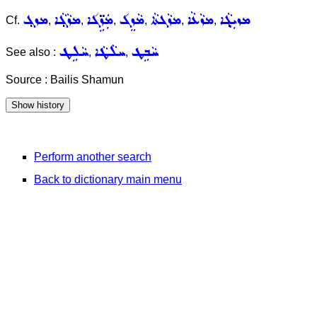
ܡܙܝܼܓ݂ܵܐ
ܡܙܵܥܵܐ
ܡܙܵܓܬܵܐ
ܡܵܙܸܓ݇
ܡܲܙܹ̈ܓ݇ܐ
ܡܙܵܓ݂ܵܐ
ܡܙܓ݂
Cf.
,
,
,
,
,
,
ܚܵܒܹܛ
ܚܠܵܛܵܐ
ܚܵܠܹܛ
See also :
,
,
Source : Bailis Shamun
Perform another search
Back to dictionary main menu