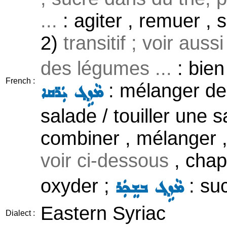
...
: agiter , remuer , 
2)
transitif ; voir auss
des légumes ...
: bien
French :
: mélanger de
ܡܵܙܹܓ݂ ܝܲܪ̈ܩܐ
salade / touiller une 
combiner , mélanger ,
voir ci-dessous
, chap
oxyder ;
: suc
ܡܵܙܹܓ݂ ܒܫܸܟܲܪ
Eastern Syriac
Dialect :