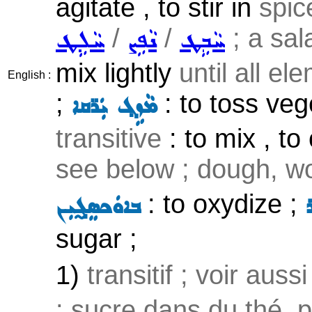
agitate , to stir in
spice
/
/
; a sal
ܚܵܒܹܛ
ܢܵܦܹܨ
ܚܵܠܹܛ
mix lightly
until all e
English :
;
: to toss veg
ܡܵܙܹܓ݂ ܝܲܪ̈ܩܐ
transitive
: to mix , to
see below ; dough, wor
: to oxydize ;
ܒܐܘܿܟܣܸܓ̰ܝܼܢ
sugar ;
1)
transitif ; voir auss
; sucre dans du thé, 