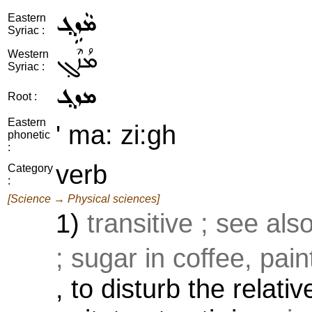
ܡܵܙܹܓ݂
Eastern
Syriac :
ܡܳܙܶܓ݂
Western
Syriac :
ܡܙܓ݂
Root :
Eastern
' ma: zi:gh
phonetic
:
verb
Category
:
[Science → Physical sciences]
1)
transitive ; see als
; sugar in coffee, pain
, to disturb the relativ