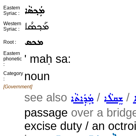
ܡܲܟ݂ܣܵܐ
Eastern
Syriac :
ܡܰܟ݂ܣܳܐ
Western
Syriac :
ܡܟܣ
Root :
Eastern
' maḥ sa:
phonetic
:
noun
Category
:
[Government]
see also
/
/
ܐ
ܫܸܩܠܵܐ
ܡܲܕܲܐܬܵܐ
passage
over a bridge
excise duty / an octro