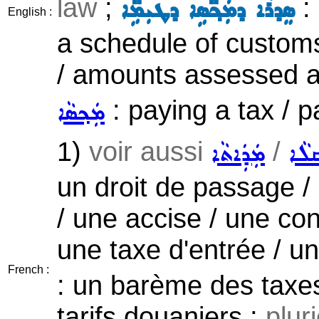
law
;
: 
ܣܸܕܪܵܐ ܕܡܲܟ݂̈ܣܹܐ ܕܛܝܼܡܹ̈ܐ
English :
a schedule of customs-
/ amounts assessed as
: paying a tax / p
ܡܲܟ݂ܣܵܐ
1)
voir aussi
/
ܩܠܵܐ
ܡܲܕܲܐܬܵܐ
un droit de passage / 
/ une accise / une cont
une taxe d'entrée / un
French :
: un barème des taxes 
tarifs douaniers ;
pluri