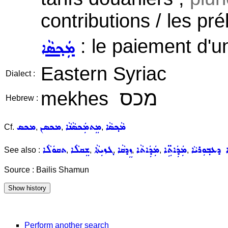
contributions / les pr
: le paiement d'u
ܡܲܟ݂ܣܵܐ
Eastern Syriac
Dialect :
מכס
mekhes
Hebrew :
ܡܵܟ݂ܣܵܐ
ܡܸܬܡܲܟܣܵܢܵܐ
ܡܟܣܢ
ܡܟܣ
Cf.
,
,
,
ܐ ܕܥܒ݂ܘܼܪܝܵܐ
ܡܲܕܲܐܬܹ̈ܐ
ܡܲܕܲܐܬܵܐ
ܙܸܕܩܵܐ
ܓܙܝܼܬܵܐ
ܫܸܩܠܵܐ
ܬܩܘܿܠܵܐ
See also :
,
,
,
,
,
,
Source : Bailis Shamun
Perform another search