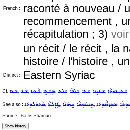
raconté à nouveau / un
French :
recommencement , un
récapitulation ; 3)
voi
un récit / le récit , la
histoire / l'histoire ,
Eastern Syriac
Dialect :
ܫܲܥܝܼܥܘܼܬܵܐ
ܫܥܝܼܢܵܐ
ܫܥܵܐ
ܫܲܝܵܦܵܐ
ܫܝܵܥ
ܡܲܫܥܹܐ
ܫܵܥܝܹܐ
ܫܵܥ
ܫܥܐ
Cf.
,
,
,
,
,
,
,
,
,
ܘܼܬܵܐ
ܡܣܲܕܪܵܢܘܼܬܵܐ
ܬܸܢܝܵܢܘܼܬܵܐ
ܚܸܙܘܵܢܵܐ
ܛܲܐܲܠܬܵܐ
ܡܵܬܘܿܠܘܼܬܵܐ
See also :
,
,
,
,
,
Source : Bailis Shamun