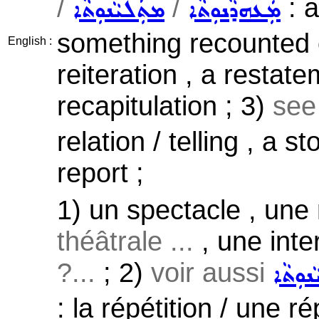
/
/
: a
ܡܲܥܗܕܵܢܘܼܬܵܐ
ܡܬܲܠܝܵܢܘܼܬܵܐ
something recounted or
English :
reiteration , a restatem
recapitulation ; 3)
see
relation / telling , a s
report ;
1) un spectacle , une
théâtrale ...
, une inte
?...
; 2)
voir aussi
ܵܢܘܼܬܵܐ
: la répétition / une r