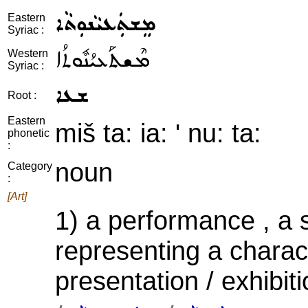
ܡܸܫܬܲܥܝܵܢܘܼܬܵܐ
Eastern
Syriac :
ܡܶܫܬܰܥܝܳܢܽܘܬܳܐ
Western
Syriac :
ܫܥܐ
Root :
Eastern
miš ta: ia: ' nu: ta:
phonetic
:
noun
Category
:
[Art]
1) a performance , a s
representing a charact
presentation / exhibiti