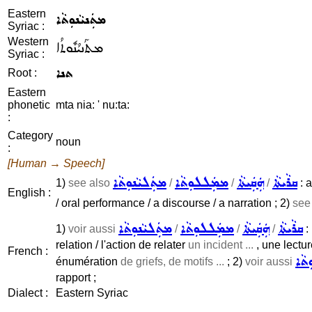
Eastern
ܡܬܲܢܝܵܢܘܼܬܵܐ
Syriac :
Western
ܡܬܰܢܝܳܢܽܘܬܳܐ
Syriac :
ܬܢܐ
Root :
Eastern
phonetic
mta nia: ' nu:ta:
:
Category
noun
:
[Human → Speech]
ܩܪܵܝܬܵܐ
ܗܲܩܲܝܬܵܐ
ܡܡܲܠܠܘܼܬܵܐ
ܡܬܲܠܝܵܢܘܼܬܵܐ
1)
see also
/
/
/
: a
English :
/ oral performance / a discourse / a narration ; 2)
see
ܩܪܵܝܬܵܐ
ܗܲܩܲܝܬܵܐ
ܡܡܲܠܠܘܼܬܵܐ
ܡܬܲܠܝܵܢܘܼܬܵܐ
1)
voir aussi
/
/
/
: 
relation / l'action de relater
un incident ...
, une lectur
French :
ܬܵܐ
énumération
de griefs, de motifs ...
; 2)
voir aussi
rapport ;
Dialect :
Eastern Syriac