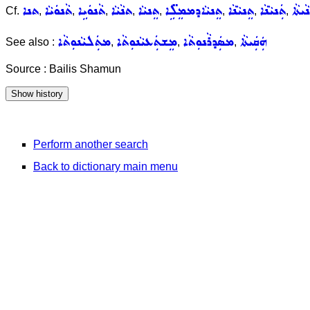
ܵܝܬܵܐ
ܬܲܢܝܵܢܵܐ
ܬܸܢܝܵܢܵܐ
ܬܸܢܝܵܐܕܡܡܸܠܹ̈ܐ
ܬܸܢܝܵܐ
ܬܢܵܝܵܐ
ܬܵܢܘܿܝܹܐ
ܬܵܢܘܿܝܵܐ
ܬܢܐ
Cf.
,
,
,
,
,
,
,
,
ܗܲܩܲܝܬܵܐ
ܡܣܲܕܪܵܢܘܼܬܵܐ
ܡܸܫܬܲܥܝܵܢܘܼܬܵܐ
ܡܬܲܠܝܵܢܘܼܬܵܐ
See also :
,
,
,
Source : Bailis Shamun
Perform another search
Back to dictionary main menu