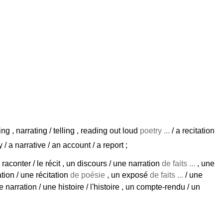
iting , narrating / telling , reading out loud
poetry ...
/ a recitation
ry / a narrative / an account / a report ;
e raconter / le récit , un discours / une narration
de faits ...
, une
tion / une récitation
de poésie
, un exposé
de faits ...
/ une
une narration / une histoire / l'histoire , un compte-rendu / un