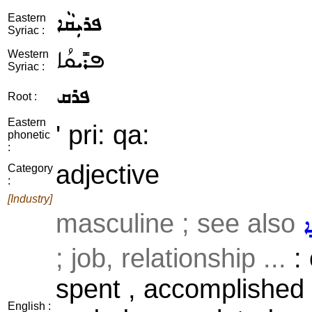
ܦܪܝܼܩܵܐ
Eastern
Syriac :
ܦܪܺܝܩܳܐ
Western
Syriac :
ܦܪܩ
Root :
Eastern
' pri: qa:
phonetic
:
adjective
Category
:
[Industry]
masculine ; see also
ܐ
; job, relationship ...
: 
spent , accomplished /
English :