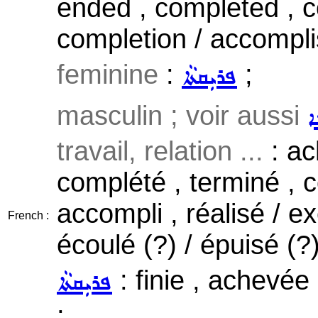
ended , completed , c
completion / accompl
feminine
:
;
ܦܪܝܼܩܬܵܐ
masculin ; voir aussi
ܐ
travail, relation ...
: ac
complété , terminé , c
accompli , réalisé / ex
French :
écoulé (?) / épuisé (?
: finie , achevée
ܦܪܝܼܩܬܵܐ
;