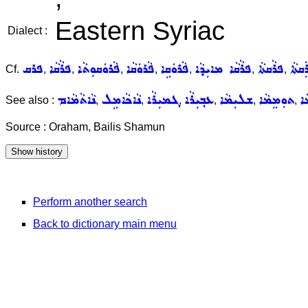
Eastern Syriac
Dialect :
ܲܩܬܵܐ
ܦܪܵܩܬܵܐ
ܦܪܵܩܵܐ ܡܐܝܼܕܵܐ
ܦܵܪܘܿܩܹܐ
ܦܵܪܘܿܩܵܐ
ܦܵܪܘܿܩܘܼܬܵܐ
ܦܪܵܩܵܐ
ܦܪܩ
Cf.
,
,
,
,
,
,
,
ܐ
ܬܘܼܡܸܡܵܐ
ܫܠܝܼܡܵܐ
ܥܒ݂ܝܼܪܵܐ
ܓܡܝܼܪܵܐ
ܢܵܐܟܵܐܡܹܠ
ܢܵܐܬܵܡܵܐܡ
See also :
,
,
,
,
,
,
Source : Oraham, Bailis Shamun
Perform another search
Back to dictionary main menu