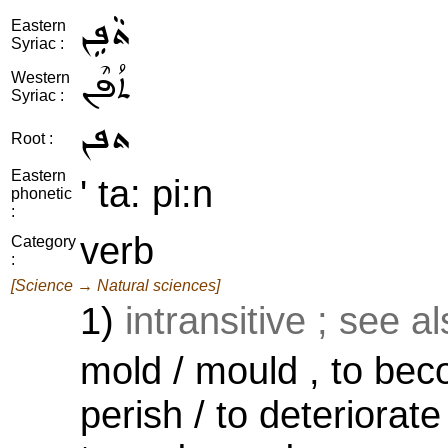
ܬܵܦܹܢ
Eastern
Syriac :
ܬܳܦܶܢ
Western
Syriac :
ܬܦܢ
Root :
Eastern
' ta: pi:n
phonetic
:
verb
Category
:
[Science → Natural sciences]
1)
intransitive ; see a
mold / mould , to bec
perish / to deteriorate 