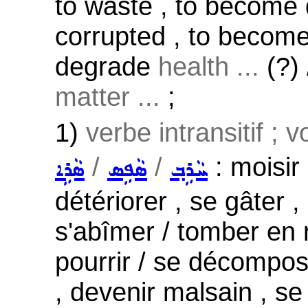
to waste , to become
corrupted , to becom
degrade
health ...
(?) 
matter ...
;
1)
verbe intransitif ; 
/
/
: moisir 
ܚܵܪܹܒ݂
ܣܵܦܹܣ
ܣܵܪܹܐ
détériorer , se gâter , 
s'abîmer / tomber en ru
pourrir / se décompose
, devenir malsain , se 