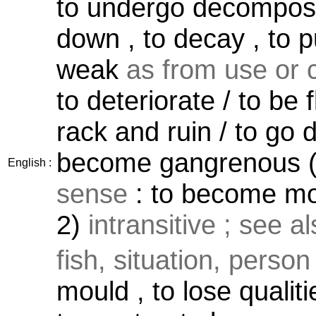
to undergo decomposi
down , to decay , to 
weak
as from use or 
to deteriorate / to be 
rack and ruin / to go 
become gangrenous (?
English :
sense
: to become mor
2)
intransitive ; see a
fish, situation, person 
mould , to lose qualiti