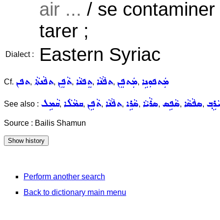
air ...
/ se contamine
tarer ;
Eastern Syriac
Dialect :
ܡܲܬܦܘܼܢܹܐ
ܡܲܬܦܸܢ
ܬܦܵܢܵܐ
ܬܸܦܢܵܐ
ܬܵܦܸܢ
ܬܦܵܢܬܵܐ
ܬܦܢ
Cf.
,
,
,
,
,
,
ܵܪܹܒ݂
ܣܦܵܣܵܐ
ܣܵܦܹܣ
ܣܪܵܝܵܐ
ܣܵܪܹܐ
ܬܦܵܢܵܐ
ܬܵܦܹܢ
ܩܡܵܠܵܐ
ܩܵܡܹܠ
See also :
,
,
,
,
,
,
,
,
Source : Bailis Shamun
Perform another search
Back to dictionary main menu