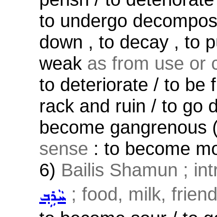
to undergo decomposi
down , to decay , to 
weak
as from use or 
to deteriorate / to be 
rack and ruin / to go 
become gangrenous (?
sense
: to become mor
6)
Bailis Shamun ; int
; food, milk, friend
ܚܵܪܹܒ݂