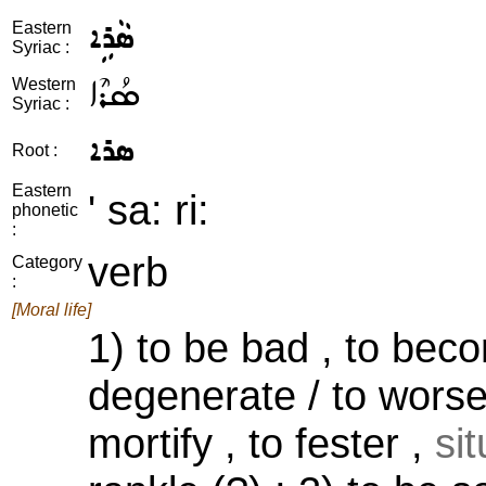
ܣܵܪܹܐ
Eastern
Syriac :
ܣܳܪܶܐ
Western
Syriac :
ܣܪܐ
Root :
Eastern
' sa: ri:
phonetic
:
verb
Category
:
[Moral life]
1) to be bad , to beco
degenerate / to worsen
mortify , to fester ,
si