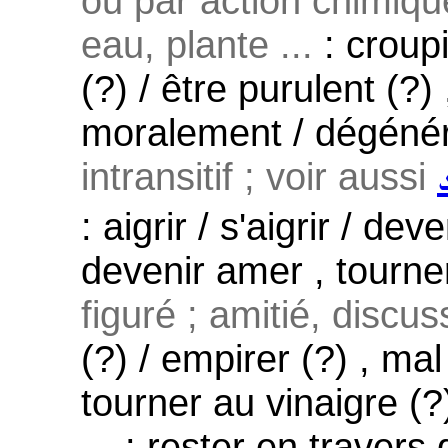
ou par action chimiqu
eau, plante ...
: croupi
(?) / être purulent (?)
moralement / dégénér
intransitif ; voir aussi
: aigrir / s'aigrir / dev
devenir amer , tourner
figuré ; amitié, discuss
(?) / empirer (?) , mal
tourner au vinaigre (?
...
: rester en travers 