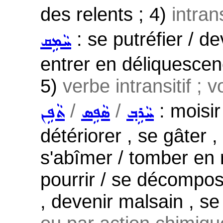
des relents ; 4)
intran
: se putréfier / d
ܚܵܡܹܩ
entrer en déliquescenc
5)
verbe intransitif ; 
/
/
: moisir
ܚܵܪܹܒ݂
ܣܵܦܹܣ
ܬܵܦܹܢ
détériorer , se gâter , 
s'abîmer / tomber en ru
pourrir / se décompos
, devenir malsain , se 