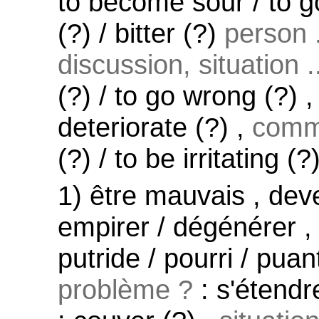
to become sour / to g
(?) / bitter (?)
person .
discussion, situation .
(?) / to go wrong (?) ,
deteriorate (?) ,
comme
(?) / to be irritating (?)
1) être mauvais , deve
empirer / dégénérer , 
putride / pourri / pua
problème ?
: s'étendr