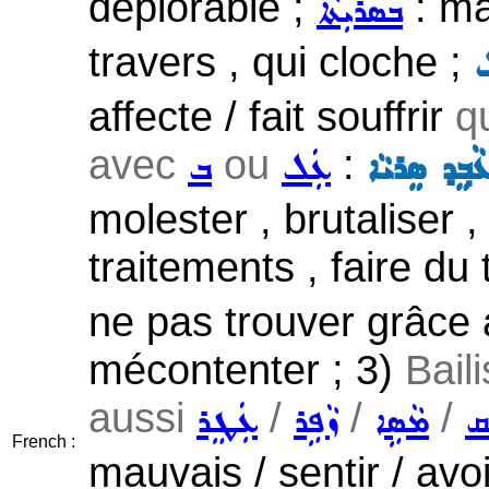
déplorable ;
: ma
ܒܣܪܝܼܬܵܐ
travers , qui cloche ;
ܠ
affecte / fait souffrir
q
avec
ou
:
ܵܒ݂ܸܕ ܣܸܪܝܵܐ
ܥܲܠ
ܒ
molester , brutaliser ,
traitements , faire du 
ne pas trouver grâce 
mécontenter ; 3)
Baili
aussi
/
/
/
ܩ
ܡܵܣܹܐ
ܙܵܦܹܪ
ܥܲܛܸܪ
French :
mauvais / sentir / av