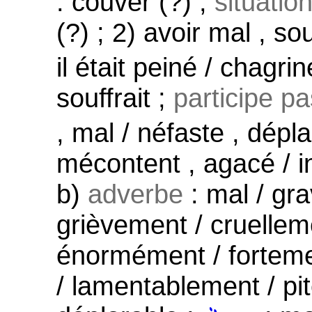
: couver (?) ,
situatio
(?) ; 2) avoir mal , sou
il était peiné / chagrin
souffrait ;
participe p
, mal / néfaste , dépl
mécontent , agacé / ins
b)
adverbe
: mal / gr
grièvement / cruellem
énormément / forteme
/ lamentablement / p