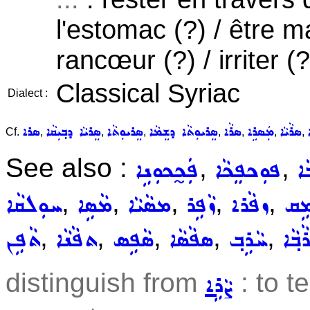
l'estomac (?) / être ma
rancœur (?) / irriter (?
Classical Syriac
Dialect :
ܣܪܵܝܵܐ
ܡܲܣܪܹܐ
ܣܪܵܐ
ܣܸܪܝܘܼܬܵܐ ܕܫܸܡܵܐ
ܣܸܪܝܘܼܬܵܐ
ܣܸܪܝܵܐ ܕܒ݂ܝܼܩܵܐ
ܣܪܐ
Cf.
,
,
,
,
,
,
,
See also :
,
,
ܵܐ
ܦܘܼܟܦܸܟܵܐ
ܦܲܟ̰ܟܘܼܢܹܐ
,
,
,
,
,
ܹܩ
ܙܦܵܪܐ
ܙܵܦܹܪ
ܡܣܵܝܵܐ
ܡܵܣܹܐ
ܚܘܼܠܩܵܐ
,
,
,
,
,
ܒ݂ܵܐ
ܚܵܪܹܒ݂
ܣܦܵܣܵܐ
ܣܵܦܹܣ
ܬܦܵܢܵܐ
ܬܵܦܹܢ
distinguish from
: to te
ܨܵܪܹܐ