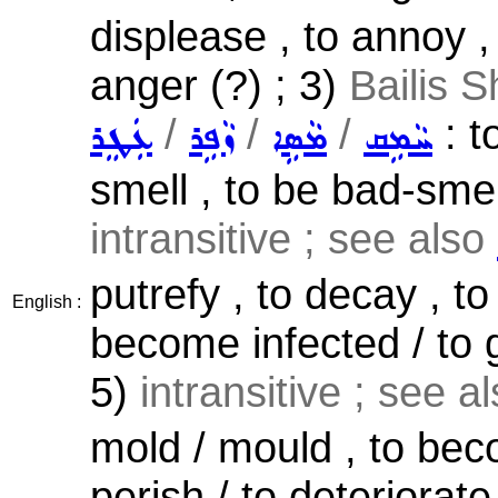
displease , to annoy ,
anger (?) ; 3)
Bailis S
/
/
/
: t
ܚܵܡܹܩ
ܡܵܣܹܐ
ܙܵܦܹܪ
ܥܲܛܸܪ
smell , to be bad-smel
intransitive ; see also
putrefy , to decay , to
English :
become infected / to 
5)
intransitive ; see a
mold / mould , to bec
perish / to deteriorate 