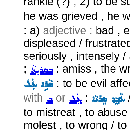
rankle (?) ; 2) to be s
he was grieved , he 
: a)
adjective
: bad , e
displeased / frustrate
seriously , intensely /
;
: amiss , the w
ܒܣܪܝܼܬܵܐ
: to be evil aff
ܣܵܪܹܐ ܥܲܠ
with
or
:
ܥܵܒ݂ܸܕ ܣܸܪܝܵܐ
ܥܲܠ
ܒ
to mistreat , to abuse
molest , to wrong / to