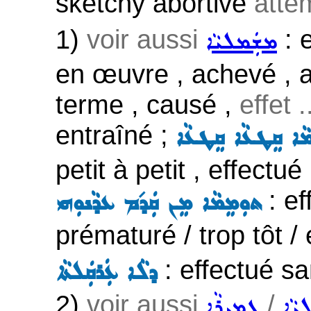
sketchy abortive
atte
1)
voir aussi
: e
ܡܫܲܡܠܝܵܐ
en œuvre , achevé , a
terme , causé ,
effet .
entraîné ;
ܡܵܐ ܩܸܛܥܵܐ ܩܸܛܥܵܐ
petit à petit , effectu
: ef
ܬܘܼܡܸܡܵܐ ܡܸܢ ܩܲܕ݇ܡ ܥܕܵܢܘܼܗܝ
prématuré / trop tôt /
: effectué sa
ܕܠܵܐ ܥܲܪܩܲܠܬܵܐ
2)
voir aussi
/
ܝܵܐ
ܓܡܝܼܪܵܐ