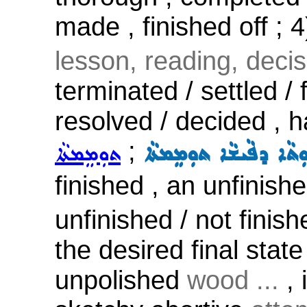
made , finished off ; 
lesson, reading, decisi
terminated / settled / 
resolved / decided , h
;
ܘܼܬܵܐ ܕܦܵܝܫܵܐ ܬܘܼܡܸܡܬܵܐ
ܬܘܼܡܸܡܬܵܐ
finished , an unfinis
unfinished / not finis
the desired final state
unpolished
wood ...
, 