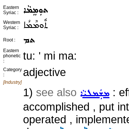
ܬܘܼܡܸܡܵܐ
Eastern
Syriac :
ܬܽܘܡܶܡܳܐ
Western
Syriac :
ܬܡ
Root :
Eastern
tu: ' mi ma:
phonetic
:
adjective
Category
:
[Industry]
1)
see also
: ef
ܡܫܲܡܠܝܵܐ
accomplished , put int
operated , implemente