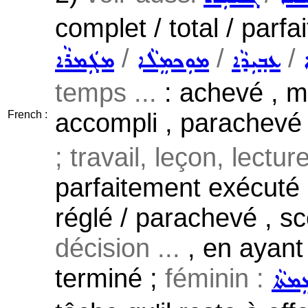
complet / total / parfa
/
/
/
ܥܒ݂ܝܼܕܵܐ
ܡܘܼܟܡܸܠܵܐ
ܡܓܲܡܪܵܐ
temps ...
: achevé , me
accompli , parachevé ,
French :
; travail, leçon, lectur
parfaitement exécuté ,
réglé / parachevé , sce
décision ...
, en ayant
terminé ;
féminin :
ܡܬܵܐ