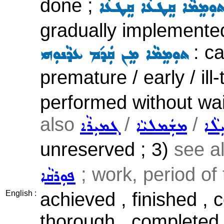
done ;
ܘܼܡܸܡܵܐ ܩܸܛܥܵܐ ܩܸܛܥܵܐ
gradually implemented
: ca
ܬܘܼܡܸܡܵܐ ܡܸܢ ܩܲܕ݇ܡ ܥܕܵܢܘܼܗܝ
premature / early / ill
performed without wait
also
/
/
ܠܵܐ
ܡܫܲܡܠܝܵܐ
ܓܡܝܼܪܵܐ
unreserved ; 3)
see a
; work, period of 
ܦܘܼܪܩܵܐ
achieved , finished , c
English :
thorough , completed 