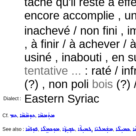
tâche qu'il reste à ef
encore accomplie , un
inachevé / non fini , i
, à finir / à achever /
usiné , inabouti , en
tentative ...
: raté / in
(?) , non poli
bois
(?) 
Eastern Syriac
Dialect :
ܡܬܲܡܡܵܐ
ܬܘܼܡܵܡܵܐ
ܬܡ
Cf.
,
,
ܵܐ
ܟܡܝܼܠܵܐ
ܡܫܲܡܠܝܵܐ
ܓܡܝܼܪܵܐ
ܥܒ݂ܝܼܕܵܐ
ܡܘܼܟܡܸܠܵܐ
ܦܘܼܪܩܵܐ
See also :
,
,
,
,
,
,