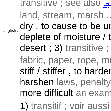
transitive ; see also
ܸܒ݂
land, stream, marsh ..
dry , to cause to be un
English :
deplete of moisture / t
desert ; 3)
transitive 
fabric, paper, rope, m
stiff / stiffer , to hard
harshen
laws, penalty 
more difficult
an exam 
1)
transitif ; voir auss