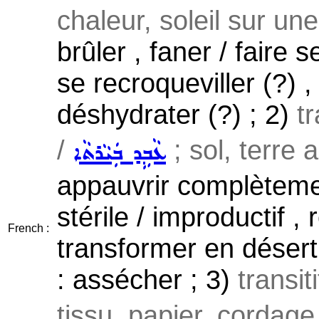
chaleur, soleil sur une
brûler , faner / faire s
se recroqueviller (?) ,
déshydrater (?) ; 2)
tr
/
; sol, terre a
ܥܵܒܹܕ ܒܲܝܵܪܬܵܐ
appauvrir complètemen
stérile / improductif , r
French :
transformer en désert 
: assécher ; 3)
transit
tissu, papier, cordage