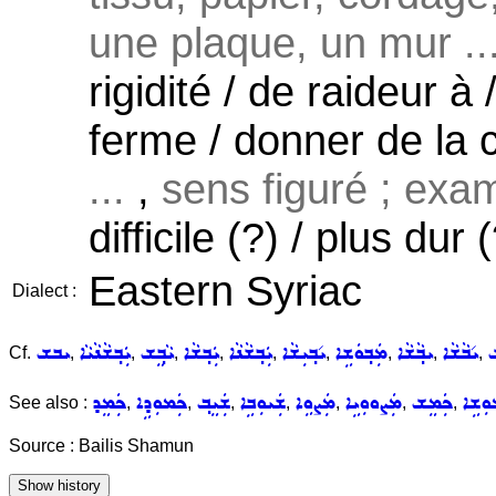
une plaque, un mur ..
rigidité / de raideur à /
ferme / donner de la c
...
,
sens figuré ; exame
difficile (?) / plus dur
Eastern Syriac
Dialect :
ܫ
ܝ݇ܒܵܫܵܐ
ܝܒ݂ܵܫܵܐ
ܡܲܒ݂ܘܿܫܹܐ
ܝ݇ܒ݂ܝܼܫܵܐ
ܝܲܒ݂ܫܵܢܵܐ
ܝܲܒ݂ܫܵܐ
ܝܵܒ݂ܸܫ
ܝܲܒ݂ܫܵܢܵܝܵܐ
ܝܒܫ
Cf.
,
,
,
,
,
,
,
,
,
ܘܼܫܹܐ
ܟܲܡܸܫ
ܡܲܨܘܘܼܝܹܐ
ܡܲܨܘܹܐ
ܫܲܝܘܼܒܹܐ
ܫܲܝܸܒ݂
ܟܲܡܘܼܕܹܐ
ܟܲܡܸܕ
See also :
,
,
,
,
,
,
,
Source : Bailis Shamun