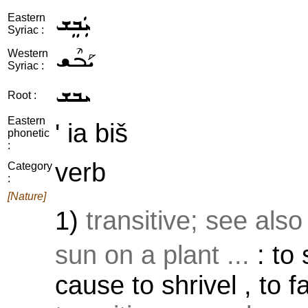
ܝܲܒܸܫ
Eastern
Syriac :
ܝܰܒܶܫ
Western
Syriac :
ܝܒܫ
Root :
Eastern
' ia biš
phonetic
:
verb
Category
:
[Nature]
1)
transitive; see als
sun on a plant ...
: to 
cause to shrivel , to f